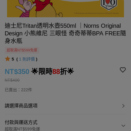
迪士尼Tritan透明水壺550ml ｜Norns Original
Design 小熊維尼 三眼怪 奇奇蒂蒂BPA FREE隨
身水瓶
超取滿NT$599免運
5
(
1
則評價
)
NT$350
🌟限時
88
折🌟
NT$400
已賣出：222件
請選擇商品選項
付款與運送方式
超取滿NT$599免運