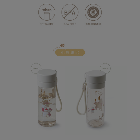
１．透過由恩沛科技股份有限公司提供之「AFTEE先享後付」服務完成之交
每筆NT$1,000
易，需依本服務之必要範圍內提供個人資料，並將交易相關給付款項請求債
權轉讓予恩沛科技股份有限公司。
(未開放，請勿選擇此選項)付款後萊爾富取貨
２．關於個人資料處理事宜，請瀏覽以下網址：
每筆NT$1,000
https://aftee.tw/terms/#terms3
３．未成年的使用者請事先徵得法定代理人或監護人之同意方可使用
7-11取貨付款
「AFTEE先享後付」，若未經同意申辦者引起之損失，本公司不負相關責
任。
每筆NT$80，滿NT$599(含以上)免運費
４．使用「AFTEE先享後付」時，將依據個別帳號之用戶狀況，依本公司即
時審查核予不同之上限額度；若仍有額度不足之情形，本公司將視審查結果
普通7-11取貨付款
請求用戶進行身份認證。
每筆NT$80，滿NT$599(含以上)免運費
５．嚴禁一人註冊多個帳號或使用他人資訊註冊。若發現惡意使用之情形，
恩沛科技股份有限公司將有權停止該用戶之使用額度並採取法律行動。
普通付款後7-11取貨
每筆NT$80，滿NT$599(含以上)免運費
付款後7-11取貨
每筆NT$80，滿NT$599(含以上)免運費
宅配
每筆NT$100，滿NT$999(含以上)免運費
離島郵局