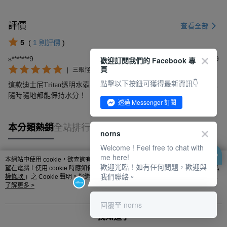
評價
查看全部
5
(
1
則評價
)
s*******9
2025/09/29
歡迎訂閱我們的 Facebook 專
頁
|
三眼怪
點擊以下按鈕可獲得最新資訊👇
這款迪士尼Tritan透明水壺不僅可愛，還環保無毒，攜帶方便，讓我
隨時隨地都能保持水分！
透過 Messenger 訂閱
本分類熱銷
全站排行
norns
Welcome ! Feel free to chat with
me here!
本網站中使用 cookie，欲查詢有關本網站使用 cookie 方式之詳情，及若您不希
歡迎光臨！如有任何問題，歡迎與
熱門標籤
望在電腦上使用 cookie 時應如何變更電腦的 cookie 設定，請參閱本網站「
隱私
我們聯絡。
權條款
」之 Cookie 聲明。您繼續使用本網站即表示您同意本公司得按本網站使
用條款之 Cookie 聲明使用 cookie。
了解更多 >
回覆至 norns
我知道了