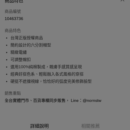
商品特色
信用卡一次付款
商品編號
信用卡分期付款
10463736
3 期 0 利率 每期
NT$173
21家銀行
商品特色
6 期 0 利率 每期
NT$86
21家銀行
合作金庫商業銀行
第一商業銀行
台灣正版授權商品
華南商業銀行
彰化商業銀行
合作金庫商業銀行
第一商業銀行
超商取貨付款
簡約設計的六分割帽型
上海商業儲蓄銀行
台北富邦商業銀行
華南商業銀行
彰化商業銀行
國泰世華商業銀行
兆豐國際商業銀行
精緻電繡
LINE Pay
上海商業儲蓄銀行
台北富邦商業銀行
臺灣中小企業銀行
台中商業銀行
可調整帽扣
國泰世華商業銀行
兆豐國際商業銀行
匯豐（台灣）商業銀行
華泰商業銀行
Apple Pay
臺灣中小企業銀行
台中商業銀行
選用100%純棉製成，親膚手感質感呈現
聯邦商業銀行
遠東國際商業銀行
匯豐（台灣）商業銀行
華泰商業銀行
經典好搭色系、輕鬆融入各式風格的穿搭
悠遊付
元大商業銀行
永豐商業銀行
聯邦商業銀行
遠東國際商業銀行
硬挺不遮擋視線，恰恰好的弧度完美修飾臉型
玉山商業銀行
星展（台灣）商業銀行
元大商業銀行
永豐商業銀行
Google Pay
台新國際商業銀行
中國信託商業銀行
玉山商業銀行
星展（台灣）商業銀行
銷售重點
台灣樂天信用卡公司
台新國際商業銀行
中國信託商業銀行
全盈+PAY
全台實體門市、百貨專櫃同步販售， Line：@nornstw
台灣樂天信用卡公司
大哥付你分期
相關說明
【大哥付你分期使用說明】
AFTEE先享後付
詳細說明
相關推薦
1.本服務由台灣大哥大提供，台灣大哥大用戶可立即使用無須另外申請。