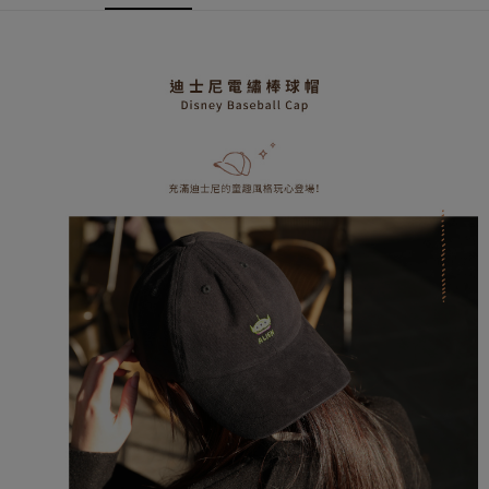
2.付款方式選擇「大哥付你分期」，訂單成立後會自動跳轉到大哥付的交易
相關說明
流程，驗證手機門號後，選擇欲分期的期數、繳款截止日，確認付款後即完
【關於「AFTEE先享後付」】
成交易。
ATM付款
AFTEE先享後付是「在收到商品之後才付款」的支付方式。 讓您購物簡單
3.實際核准額度、可分期數及費用金額請依後續交易確認頁面所載為準。
便利好安心！
4.訂單成立30分鐘內，如未前往確認交易或遇審核未通過，訂單將自動取
１．簡單：不需註冊會員、不需綁卡、不需儲值。
運送方式
消。如遇「轉專審核」未通過狀況，表示未達大哥付你分期系統評分，恕無
２．便利：只要手機號碼，簡訊認證，即可結帳。
法說明評估內容。
３．安心：先確認商品／服務後，再付款。
全家取貨付款
【繳款方式說明】
1.分期款項不併入電信帳單，「大哥付你分期」於每月結算日後寄送繳費提
每筆NT$80，滿NT$599(含以上)免運費
【「AFTEE先享後付」結帳流程】
醒簡訊。
１．於結帳方式選擇「AFTEE先享後付」後，將跳轉至「AFTEE先享後付」
2.透過簡訊連結打開帳單後，可選擇「超商條碼／台灣大直營門市／銀行轉
普通全家取貨付款
結帳頁面，進行簡訊認證並確認金額後，即可完成結帳。
帳／街口支付／iPASS MONEY」等通路繳費。
２．訂單成立數日內，您將收到繳費通知簡訊。
每筆NT$80，滿NT$599(含以上)免運費
３．收到繳費通知簡訊後14天內，點擊此簡訊中的連結，可透過四大超商／
【注意事項】
ATM／網路銀行／等多元方式進行付款，方視為交易完成。
普通付款後全家取貨
1.本服務係由「台灣大哥大股份有限公司」（以下簡稱本公司）所提供，讓
※ 請注意：結帳手續完成當下不需立刻繳費，但若您需要取消訂單，請聯絡
用戶於交易時，得透過本服務購買商品或服務，並由商店將買賣／分期付款
每筆NT$80，滿NT$599(含以上)免運費
購買商品的店家。未經商家同意取消之訂單仍視為有效，需透過AFTEE先享
買賣價金債權讓與本公司後，依約使用本公司帳單繳交帳款。
後付繳納相關費用。
2.基於同意付款使用「大哥付你分期」之契約關係目的，商店將以您的個人
付款後全家取貨
※ 交易是否成功請以「AFTEE先享後付 」之結帳頁面顯示為準，若有關於
資料（包含姓名、電話或地址）提供予台灣大哥大進項蒐集、處理及利用，
是否繳費成功／繳費後需取消欲退款等相關疑問，請聯繫「AFTEE先享後付
每筆NT$80，滿NT$599(含以上)免運費
由本公司與您本人進行分期帳單所需資料之確認、核對及更正。
客戶支援中心」
https://netprotections.freshdesk.com/support/home
3.完整用戶服務條款，請詳閱以下連結：
https://oppay.tw/userRule
(未開放，請勿選擇此選項)普通付款後萊爾富取貨
【注意事項】
１．透過由恩沛科技股份有限公司提供之「AFTEE先享後付」服務完成之交
每筆NT$1,000
易，需依本服務之必要範圍內提供個人資料，並將交易相關給付款項請求債
權轉讓予恩沛科技股份有限公司。