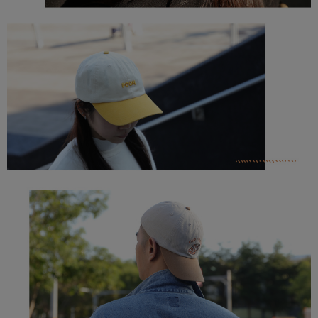
(未開放，請勿選擇此選項)付款後萊爾富取貨
２．關於個人資料處理事宜，請瀏覽以下網址：
每筆NT$1,000
https://aftee.tw/terms/#terms3
３．未成年的使用者請事先徵得法定代理人或監護人之同意方可使用
7-11取貨付款
「AFTEE先享後付」，若未經同意申辦者引起之損失，本公司不負相關責
任。
每筆NT$80，滿NT$599(含以上)免運費
４．使用「AFTEE先享後付」時，將依據個別帳號之用戶狀況，依本公司即
時審查核予不同之上限額度；若仍有額度不足之情形，本公司將視審查結果
普通7-11取貨付款
請求用戶進行身份認證。
每筆NT$80，滿NT$599(含以上)免運費
５．嚴禁一人註冊多個帳號或使用他人資訊註冊。若發現惡意使用之情形，
恩沛科技股份有限公司將有權停止該用戶之使用額度並採取法律行動。
普通付款後7-11取貨
每筆NT$80，滿NT$599(含以上)免運費
付款後7-11取貨
每筆NT$80，滿NT$599(含以上)免運費
宅配
每筆NT$100，滿NT$999(含以上)免運費
離島郵局
每筆NT$100，滿NT$999(含以上)免運費