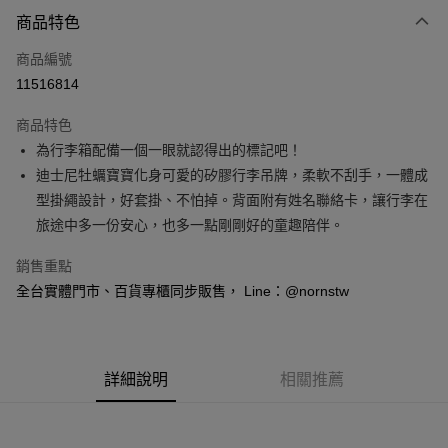
付款方式
商品特色
信用卡一次付款
商品編號
信用卡分期付款
11516814
3 期 0 利率 每期
NT$83
21家銀行
商品特色
6 期 0 利率 每期
NT$41
21家銀行
合作金庫商業銀行
第一商業銀行
為行李箱配備一個一眼就認得出的標記吧！
華南商業銀行
彰化商業銀行
合作金庫商業銀行
第一商業銀行
超商取貨付款
迪士尼牡蠣寶寶化身可愛的矽膠行李吊牌，柔軟不刮手，一體成
上海商業儲蓄銀行
台北富邦商業銀行
華南商業銀行
彰化商業銀行
國泰世華商業銀行
兆豐國際商業銀行
型掛繩設計，好套掛、不怕掉。背面附有姓名聯絡卡，讓行李在
LINE Pay
上海商業儲蓄銀行
台北富邦商業銀行
臺灣中小企業銀行
台中商業銀行
旅途中多一份安心，也多一點剛剛好的童趣陪伴。
國泰世華商業銀行
兆豐國際商業銀行
匯豐（台灣）商業銀行
華泰商業銀行
Apple Pay
臺灣中小企業銀行
台中商業銀行
聯邦商業銀行
遠東國際商業銀行
銷售重點
匯豐（台灣）商業銀行
華泰商業銀行
悠遊付
元大商業銀行
永豐商業銀行
全台實體門市、百貨專櫃同步販售， Line：@nornstw
聯邦商業銀行
遠東國際商業銀行
玉山商業銀行
星展（台灣）商業銀行
元大商業銀行
永豐商業銀行
Google Pay
台新國際商業銀行
中國信託商業銀行
玉山商業銀行
星展（台灣）商業銀行
台灣樂天信用卡公司
台新國際商業銀行
中國信託商業銀行
全盈+PAY
台灣樂天信用卡公司
詳細說明
相關推薦
大哥付你分期
相關說明
【大哥付你分期使用說明】