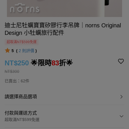
迪士尼牡蠣寶寶矽膠行李吊牌｜norns Original
Design 小牡蠣旅行配件
超取滿NT$599免運
5
(
2
則評價
)
NT$250
🌟限時
83
折🌟
NT$300
已賣出：62件
請選擇商品選項
付款與運送方式
超取滿NT$599免運