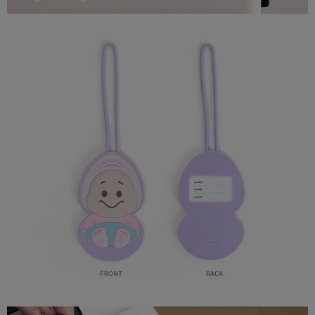
易，需依本服務之必要範圍內提供個人資料，並將交易相關給付款項請求債
權轉讓予恩沛科技股份有限公司。
(未開放，請勿選擇此選項)付款後萊爾富取貨
２．關於個人資料處理事宜，請瀏覽以下網址：
每筆NT$1,000
https://aftee.tw/terms/#terms3
３．未成年的使用者請事先徵得法定代理人或監護人之同意方可使用
7-11取貨付款
「AFTEE先享後付」，若未經同意申辦者引起之損失，本公司不負相關責
任。
每筆NT$80，滿NT$599(含以上)免運費
４．使用「AFTEE先享後付」時，將依據個別帳號之用戶狀況，依本公司即
時審查核予不同之上限額度；若仍有額度不足之情形，本公司將視審查結果
普通7-11取貨付款
請求用戶進行身份認證。
每筆NT$80，滿NT$599(含以上)免運費
５．嚴禁一人註冊多個帳號或使用他人資訊註冊。若發現惡意使用之情形，
恩沛科技股份有限公司將有權停止該用戶之使用額度並採取法律行動。
普通付款後7-11取貨
每筆NT$80，滿NT$599(含以上)免運費
付款後7-11取貨
每筆NT$80，滿NT$599(含以上)免運費
宅配
每筆NT$100，滿NT$999(含以上)免運費
離島郵局
每筆NT$100，滿NT$999(含以上)免運費