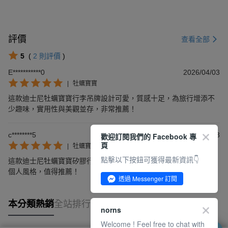
評價
查看全部
5
(
2
則評價
)
E***********0
2026/04/03
|
牡蠣寶寶
這款迪士尼牡蠣寶寶行李吊牌設計可愛，質感十足，為旅行增添不
少趣味，實用性與美觀並存，非常推薦！
c********5
2026/03/13
歡迎訂閱我們的 Facebook 專
頁
|
牡蠣寶寶
點擊以下按鈕可獲得最新資訊👇
這款迪士尼牡蠣寶寶矽膠行李吊牌非常可愛，不僅實用，還能展現
個人風格，值得推薦！
透過 Messenger 訂閱
本分類熱銷
全站排行
norns
Welcome ! Feel free to chat with