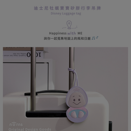
AFTEE先享後付
1.本服務由台灣大哥大提供，台灣大哥大用戶可立即使用無須另外申請。
2.付款方式選擇「大哥付你分期」，訂單成立後會自動跳轉到大哥付的交易
相關說明
流程，驗證手機門號後，選擇欲分期的期數、繳款截止日，確認付款後即完
【關於「AFTEE先享後付」】
成交易。
ATM付款
AFTEE先享後付是「在收到商品之後才付款」的支付方式。 讓您購物簡單
3.實際核准額度、可分期數及費用金額請依後續交易確認頁面所載為準。
便利好安心！
4.訂單成立30分鐘內，如未前往確認交易或遇審核未通過，訂單將自動取
１．簡單：不需註冊會員、不需綁卡、不需儲值。
運送方式
消。如遇「轉專審核」未通過狀況，表示未達大哥付你分期系統評分，恕無
２．便利：只要手機號碼，簡訊認證，即可結帳。
法說明評估內容。
３．安心：先確認商品／服務後，再付款。
全家取貨付款
【繳款方式說明】
1.分期款項不併入電信帳單，「大哥付你分期」於每月結算日後寄送繳費提
每筆NT$80，滿NT$599(含以上)免運費
【「AFTEE先享後付」結帳流程】
醒簡訊。
１．於結帳方式選擇「AFTEE先享後付」後，將跳轉至「AFTEE先享後付」
2.透過簡訊連結打開帳單後，可選擇「超商條碼／台灣大直營門市／銀行轉
普通全家取貨付款
結帳頁面，進行簡訊認證並確認金額後，即可完成結帳。
帳／街口支付／iPASS MONEY」等通路繳費。
２．訂單成立數日內，您將收到繳費通知簡訊。
每筆NT$80，滿NT$599(含以上)免運費
３．收到繳費通知簡訊後14天內，點擊此簡訊中的連結，可透過四大超商／
【注意事項】
ATM／網路銀行／等多元方式進行付款，方視為交易完成。
普通付款後全家取貨
1.本服務係由「台灣大哥大股份有限公司」（以下簡稱本公司）所提供，讓
※ 請注意：結帳手續完成當下不需立刻繳費，但若您需要取消訂單，請聯絡
用戶於交易時，得透過本服務購買商品或服務，並由商店將買賣／分期付款
每筆NT$80，滿NT$599(含以上)免運費
購買商品的店家。未經商家同意取消之訂單仍視為有效，需透過AFTEE先享
買賣價金債權讓與本公司後，依約使用本公司帳單繳交帳款。
後付繳納相關費用。
2.基於同意付款使用「大哥付你分期」之契約關係目的，商店將以您的個人
付款後全家取貨
※ 交易是否成功請以「AFTEE先享後付 」之結帳頁面顯示為準，若有關於
資料（包含姓名、電話或地址）提供予台灣大哥大進項蒐集、處理及利用，
是否繳費成功／繳費後需取消欲退款等相關疑問，請聯繫「AFTEE先享後付
每筆NT$80，滿NT$599(含以上)免運費
由本公司與您本人進行分期帳單所需資料之確認、核對及更正。
客戶支援中心」
https://netprotections.freshdesk.com/support/home
3.完整用戶服務條款，請詳閱以下連結：
https://oppay.tw/userRule
(未開放，請勿選擇此選項)普通付款後萊爾富取貨
【注意事項】
１．透過由恩沛科技股份有限公司提供之「AFTEE先享後付」服務完成之交
每筆NT$1,000