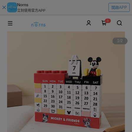
Norns
開啟APP
立刻使用官方APP
0
1
/
2