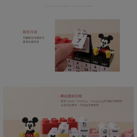
(未開放，請勿選擇此選項)付款後萊爾富取貨
２．關於個人資料處理事宜，請瀏覽以下網址：
每筆NT$1,000
https://aftee.tw/terms/#terms3
３．未成年的使用者請事先徵得法定代理人或監護人之同意方可使用
7-11取貨付款
「AFTEE先享後付」，若未經同意申辦者引起之損失，本公司不負相關責
任。
每筆NT$80，滿NT$599(含以上)免運費
４．使用「AFTEE先享後付」時，將依據個別帳號之用戶狀況，依本公司即
時審查核予不同之上限額度；若仍有額度不足之情形，本公司將視審查結果
普通7-11取貨付款
請求用戶進行身份認證。
每筆NT$80，滿NT$599(含以上)免運費
５．嚴禁一人註冊多個帳號或使用他人資訊註冊。若發現惡意使用之情形，
恩沛科技股份有限公司將有權停止該用戶之使用額度並採取法律行動。
普通付款後7-11取貨
每筆NT$80，滿NT$599(含以上)免運費
付款後7-11取貨
每筆NT$80，滿NT$599(含以上)免運費
宅配
每筆NT$100，滿NT$999(含以上)免運費
離島郵局
每筆NT$100，滿NT$999(含以上)免運費