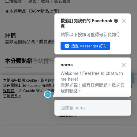
生活雜貨
擺設｜收藏｜各式雜貨
🔥本週新品《8/6❤新品上市》
歡迎訂閱我們的 Facebook 專
頁
點擊以下按鈕可獲得最新資訊👇
評價
喜歡這個商品嗎？購買後給他一個好評吧
透過 Messenger 訂閱
本分類熱銷
全站排行
norns
Welcome ! Feel free to chat with
me here!
本網站中使用 cookie，欲查詢有關本網站使用 cookie 方式之詳情，及若您不希
歡迎光臨！如有任何問題，歡迎與
熱門標籤
望在電腦上使用 cookie 時應如何變更電腦的 cookie 設定，請參閱本網站「
隱私
我們聯絡。
權條款
」之 Cookie 聲明。您繼續使用本網站即表示您同意本公司得按本網站使
用條款之 Cookie 聲明使用 cookie。
了解更多 >
回覆至 norns
我知道了