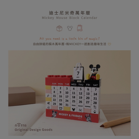
2.付款方式選擇「大哥付你分期」，訂單成立後會自動跳轉到大哥付的交易
相關說明
流程，驗證手機門號後，選擇欲分期的期數、繳款截止日，確認付款後即完
【關於「AFTEE先享後付」】
成交易。
ATM付款
AFTEE先享後付是「在收到商品之後才付款」的支付方式。 讓您購物簡單
3.實際核准額度、可分期數及費用金額請依後續交易確認頁面所載為準。
便利好安心！
4.訂單成立30分鐘內，如未前往確認交易或遇審核未通過，訂單將自動取
１．簡單：不需註冊會員、不需綁卡、不需儲值。
運送方式
消。如遇「轉專審核」未通過狀況，表示未達大哥付你分期系統評分，恕無
２．便利：只要手機號碼，簡訊認證，即可結帳。
法說明評估內容。
３．安心：先確認商品／服務後，再付款。
全家取貨付款
【繳款方式說明】
1.分期款項不併入電信帳單，「大哥付你分期」於每月結算日後寄送繳費提
每筆NT$80，滿NT$599(含以上)免運費
【「AFTEE先享後付」結帳流程】
醒簡訊。
１．於結帳方式選擇「AFTEE先享後付」後，將跳轉至「AFTEE先享後付」
2.透過簡訊連結打開帳單後，可選擇「超商條碼／台灣大直營門市／銀行轉
普通全家取貨付款
結帳頁面，進行簡訊認證並確認金額後，即可完成結帳。
帳／街口支付／iPASS MONEY」等通路繳費。
２．訂單成立數日內，您將收到繳費通知簡訊。
每筆NT$80，滿NT$599(含以上)免運費
３．收到繳費通知簡訊後14天內，點擊此簡訊中的連結，可透過四大超商／
【注意事項】
ATM／網路銀行／等多元方式進行付款，方視為交易完成。
普通付款後全家取貨
1.本服務係由「台灣大哥大股份有限公司」（以下簡稱本公司）所提供，讓
※ 請注意：結帳手續完成當下不需立刻繳費，但若您需要取消訂單，請聯絡
用戶於交易時，得透過本服務購買商品或服務，並由商店將買賣／分期付款
每筆NT$80，滿NT$599(含以上)免運費
購買商品的店家。未經商家同意取消之訂單仍視為有效，需透過AFTEE先享
買賣價金債權讓與本公司後，依約使用本公司帳單繳交帳款。
後付繳納相關費用。
2.基於同意付款使用「大哥付你分期」之契約關係目的，商店將以您的個人
付款後全家取貨
※ 交易是否成功請以「AFTEE先享後付 」之結帳頁面顯示為準，若有關於
資料（包含姓名、電話或地址）提供予台灣大哥大進項蒐集、處理及利用，
是否繳費成功／繳費後需取消欲退款等相關疑問，請聯繫「AFTEE先享後付
每筆NT$80，滿NT$599(含以上)免運費
由本公司與您本人進行分期帳單所需資料之確認、核對及更正。
客戶支援中心」
https://netprotections.freshdesk.com/support/home
3.完整用戶服務條款，請詳閱以下連結：
https://oppay.tw/userRule
(未開放，請勿選擇此選項)普通付款後萊爾富取貨
【注意事項】
１．透過由恩沛科技股份有限公司提供之「AFTEE先享後付」服務完成之交
每筆NT$1,000
易，需依本服務之必要範圍內提供個人資料，並將交易相關給付款項請求債
權轉讓予恩沛科技股份有限公司。