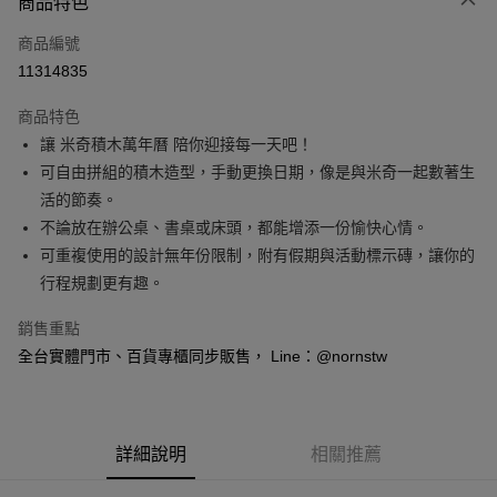
商品特色
信用卡一次付款
商品編號
信用卡分期付款
11314835
3 期 0 利率 每期
NT$183
21家銀行
商品特色
6 期 0 利率 每期
NT$91
21家銀行
合作金庫商業銀行
第一商業銀行
讓 米奇積木萬年曆 陪你迎接每一天吧！
華南商業銀行
彰化商業銀行
合作金庫商業銀行
第一商業銀行
超商取貨付款
可自由拼組的積木造型，手動更換日期，像是與米奇一起數著生
上海商業儲蓄銀行
台北富邦商業銀行
華南商業銀行
彰化商業銀行
國泰世華商業銀行
兆豐國際商業銀行
活的節奏。
LINE Pay
上海商業儲蓄銀行
台北富邦商業銀行
臺灣中小企業銀行
台中商業銀行
不論放在辦公桌、書桌或床頭，都能增添一份愉快心情。
國泰世華商業銀行
兆豐國際商業銀行
匯豐（台灣）商業銀行
華泰商業銀行
Apple Pay
臺灣中小企業銀行
台中商業銀行
可重複使用的設計無年份限制，附有假期與活動標示磚，讓你的
聯邦商業銀行
遠東國際商業銀行
匯豐（台灣）商業銀行
華泰商業銀行
行程規劃更有趣。
悠遊付
元大商業銀行
永豐商業銀行
聯邦商業銀行
遠東國際商業銀行
玉山商業銀行
星展（台灣）商業銀行
元大商業銀行
永豐商業銀行
銷售重點
Google Pay
台新國際商業銀行
中國信託商業銀行
玉山商業銀行
星展（台灣）商業銀行
全台實體門市、百貨專櫃同步販售， Line：@nornstw
台灣樂天信用卡公司
台新國際商業銀行
中國信託商業銀行
全盈+PAY
台灣樂天信用卡公司
大哥付你分期
相關說明
詳細說明
相關推薦
【大哥付你分期使用說明】
AFTEE先享後付
1.本服務由台灣大哥大提供，台灣大哥大用戶可立即使用無須另外申請。