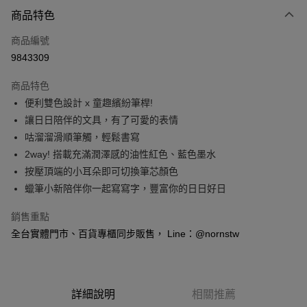
付款方式
商品特色
信用卡一次付款
商品編號
信用卡分期付款
9843309
3 期 0 利率 每期
NT$16
21家銀行
商品特色
6 期 0 利率 每期
NT$8
21家銀行
合作金庫商業銀行
第一商業銀行
便利雙色設計 x 童趣繽紛筆桿!
華南商業銀行
彰化商業銀行
合作金庫商業銀行
第一商業銀行
超商取貨付款
讓日日陪伴的文具，有了可愛的表情
上海商業儲蓄銀行
台北富邦商業銀行
華南商業銀行
彰化商業銀行
國泰世華商業銀行
兆豐國際商業銀行
咕溜溜滑順筆觸，輕鬆書寫
LINE Pay
上海商業儲蓄銀行
台北富邦商業銀行
臺灣中小企業銀行
台中商業銀行
2way! 搭載充滿潤澤感的油性紅色、藍色墨水
國泰世華商業銀行
兆豐國際商業銀行
匯豐（台灣）商業銀行
華泰商業銀行
Apple Pay
臺灣中小企業銀行
台中商業銀行
按壓頂端的小耳朵即可切換筆芯顏色
聯邦商業銀行
遠東國際商業銀行
匯豐（台灣）商業銀行
華泰商業銀行
蠟筆小新陪伴你一起寫寫字，豐富你的日日好日
悠遊付
元大商業銀行
永豐商業銀行
聯邦商業銀行
遠東國際商業銀行
玉山商業銀行
星展（台灣）商業銀行
元大商業銀行
永豐商業銀行
銷售重點
Google Pay
台新國際商業銀行
中國信託商業銀行
玉山商業銀行
星展（台灣）商業銀行
全台實體門市、百貨專櫃同步販售， Line：@nornstw
台灣樂天信用卡公司
台新國際商業銀行
中國信託商業銀行
全盈+PAY
台灣樂天信用卡公司
大哥付你分期
相關說明
詳細說明
相關推薦
【大哥付你分期使用說明】