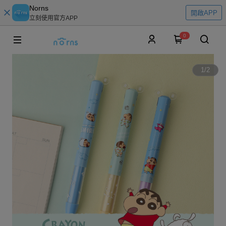
Norns
開啟APP
立刻使用官方APP
0
1
/
2