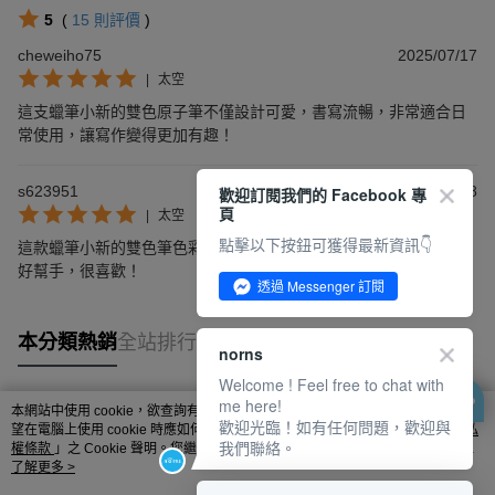
5
(
15
則評價
)
cheweiho75
2025/07/17
|
太空
這支蠟筆小新的雙色原子筆不僅設計可愛，書寫流暢，非常適合日
常使用，讓寫作變得更加有趣！
s623951
2025/06/08
歡迎訂閱我們的 Facebook 專
頁
|
太空
點擊以下按鈕可獲得最新資訊👇
這款蠟筆小新的雙色筆色彩鮮豔，書寫流暢，實在是學習與創作的
好幫手，很喜歡！
透過 Messenger 訂閱
本分類熱銷
全站排行
norns
Welcome ! Feel free to chat with
me here!
本網站中使用 cookie，欲查詢有關本網站使用 cookie 方式之詳情，及若您不希
歡迎光臨！如有任何問題，歡迎與
熱門標籤
望在電腦上使用 cookie 時應如何變更電腦的 cookie 設定，請參閱本網站「
隱私
我們聯絡。
權條款
」之 Cookie 聲明。您繼續使用本網站即表示您同意本公司得按本網站使
用條款之 Cookie 聲明使用 cookie。
了解更多 >