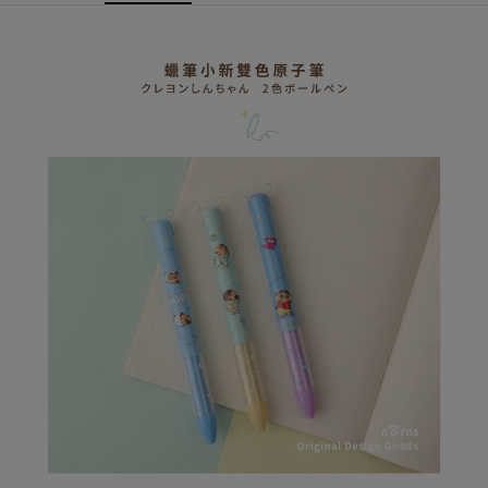
AFTEE先享後付
1.本服務由台灣大哥大提供，台灣大哥大用戶可立即使用無須另外申請。
2.付款方式選擇「大哥付你分期」，訂單成立後會自動跳轉到大哥付的交易
相關說明
流程，驗證手機門號後，選擇欲分期的期數、繳款截止日，確認付款後即完
【關於「AFTEE先享後付」】
成交易。
ATM付款
AFTEE先享後付是「在收到商品之後才付款」的支付方式。 讓您購物簡單
3.實際核准額度、可分期數及費用金額請依後續交易確認頁面所載為準。
便利好安心！
4.訂單成立30分鐘內，如未前往確認交易或遇審核未通過，訂單將自動取
１．簡單：不需註冊會員、不需綁卡、不需儲值。
運送方式
消。如遇「轉專審核」未通過狀況，表示未達大哥付你分期系統評分，恕無
２．便利：只要手機號碼，簡訊認證，即可結帳。
法說明評估內容。
３．安心：先確認商品／服務後，再付款。
全家取貨付款
【繳款方式說明】
1.分期款項不併入電信帳單，「大哥付你分期」於每月結算日後寄送繳費提
每筆NT$80，滿NT$599(含以上)免運費
【「AFTEE先享後付」結帳流程】
醒簡訊。
１．於結帳方式選擇「AFTEE先享後付」後，將跳轉至「AFTEE先享後付」
2.透過簡訊連結打開帳單後，可選擇「超商條碼／台灣大直營門市／銀行轉
普通全家取貨付款
結帳頁面，進行簡訊認證並確認金額後，即可完成結帳。
帳／街口支付／iPASS MONEY」等通路繳費。
２．訂單成立數日內，您將收到繳費通知簡訊。
每筆NT$80，滿NT$599(含以上)免運費
３．收到繳費通知簡訊後14天內，點擊此簡訊中的連結，可透過四大超商／
【注意事項】
ATM／網路銀行／等多元方式進行付款，方視為交易完成。
普通付款後全家取貨
1.本服務係由「台灣大哥大股份有限公司」（以下簡稱本公司）所提供，讓
※ 請注意：結帳手續完成當下不需立刻繳費，但若您需要取消訂單，請聯絡
用戶於交易時，得透過本服務購買商品或服務，並由商店將買賣／分期付款
每筆NT$80，滿NT$599(含以上)免運費
購買商品的店家。未經商家同意取消之訂單仍視為有效，需透過AFTEE先享
買賣價金債權讓與本公司後，依約使用本公司帳單繳交帳款。
後付繳納相關費用。
2.基於同意付款使用「大哥付你分期」之契約關係目的，商店將以您的個人
付款後全家取貨
※ 交易是否成功請以「AFTEE先享後付 」之結帳頁面顯示為準，若有關於
資料（包含姓名、電話或地址）提供予台灣大哥大進項蒐集、處理及利用，
是否繳費成功／繳費後需取消欲退款等相關疑問，請聯繫「AFTEE先享後付
每筆NT$80，滿NT$599(含以上)免運費
由本公司與您本人進行分期帳單所需資料之確認、核對及更正。
客戶支援中心」
https://netprotections.freshdesk.com/support/home
3.完整用戶服務條款，請詳閱以下連結：
https://oppay.tw/userRule
(未開放，請勿選擇此選項)普通付款後萊爾富取貨
【注意事項】
１．透過由恩沛科技股份有限公司提供之「AFTEE先享後付」服務完成之交
每筆NT$1,000