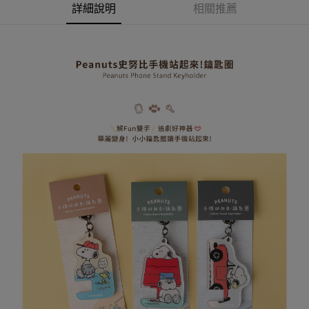
AFTEE先享後付
詳細說明
相關推薦
1.本服務由台灣大哥大提供，台灣大哥大用戶可立即使用無須另外申請。
2.付款方式選擇「大哥付你分期」，訂單成立後會自動跳轉到大哥付的交易
相關說明
流程，驗證手機門號後，選擇欲分期的期數、繳款截止日，確認付款後即完
【關於「AFTEE先享後付」】
成交易。
ATM付款
AFTEE先享後付是「在收到商品之後才付款」的支付方式。 讓您購物簡單
3.實際核准額度、可分期數及費用金額請依後續交易確認頁面所載為準。
便利好安心！
4.訂單成立30分鐘內，如未前往確認交易或遇審核未通過，訂單將自動取
１．簡單：不需註冊會員、不需綁卡、不需儲值。
運送方式
消。如遇「轉專審核」未通過狀況，表示未達大哥付你分期系統評分，恕無
２．便利：只要手機號碼，簡訊認證，即可結帳。
法說明評估內容。
３．安心：先確認商品／服務後，再付款。
全家取貨付款
【繳款方式說明】
1.分期款項不併入電信帳單，「大哥付你分期」於每月結算日後寄送繳費提
每筆NT$80，滿NT$599(含以上)免運費
【「AFTEE先享後付」結帳流程】
醒簡訊。
１．於結帳方式選擇「AFTEE先享後付」後，將跳轉至「AFTEE先享後付」
2.透過簡訊連結打開帳單後，可選擇「超商條碼／台灣大直營門市／銀行轉
普通全家取貨付款
結帳頁面，進行簡訊認證並確認金額後，即可完成結帳。
帳／街口支付／iPASS MONEY」等通路繳費。
２．訂單成立數日內，您將收到繳費通知簡訊。
每筆NT$80，滿NT$599(含以上)免運費
３．收到繳費通知簡訊後14天內，點擊此簡訊中的連結，可透過四大超商／
【注意事項】
ATM／網路銀行／等多元方式進行付款，方視為交易完成。
普通付款後全家取貨
1.本服務係由「台灣大哥大股份有限公司」（以下簡稱本公司）所提供，讓
※ 請注意：結帳手續完成當下不需立刻繳費，但若您需要取消訂單，請聯絡
用戶於交易時，得透過本服務購買商品或服務，並由商店將買賣／分期付款
每筆NT$80，滿NT$599(含以上)免運費
購買商品的店家。未經商家同意取消之訂單仍視為有效，需透過AFTEE先享
買賣價金債權讓與本公司後，依約使用本公司帳單繳交帳款。
後付繳納相關費用。
2.基於同意付款使用「大哥付你分期」之契約關係目的，商店將以您的個人
付款後全家取貨
※ 交易是否成功請以「AFTEE先享後付 」之結帳頁面顯示為準，若有關於
資料（包含姓名、電話或地址）提供予台灣大哥大進項蒐集、處理及利用，
是否繳費成功／繳費後需取消欲退款等相關疑問，請聯繫「AFTEE先享後付
每筆NT$80，滿NT$599(含以上)免運費
由本公司與您本人進行分期帳單所需資料之確認、核對及更正。
客戶支援中心」
https://netprotections.freshdesk.com/support/home
3.完整用戶服務條款，請詳閱以下連結：
https://oppay.tw/userRule
(未開放，請勿選擇此選項)普通付款後萊爾富取貨
【注意事項】
１．透過由恩沛科技股份有限公司提供之「AFTEE先享後付」服務完成之交
每筆NT$1,000