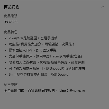
付款方式
商品特色
信用卡一次付款
商品編號
信用卡分期付款
9832500
3 期 0 利率 每期
NT$50
21家銀行
商品特色
6 期 0 利率 每期
NT$25
21家銀行
合作金庫商業銀行
第一商業銀行
2 ways ✰是鑰匙圈，也是手機架
華南商業銀行
彰化商業銀行
合作金庫商業銀行
第一商業銀行
超商取貨付款
功能性x實用性大加分，兩種願望一次滿足！
上海商業儲蓄銀行
台北富邦商業銀行
華南商業銀行
彰化商業銀行
國泰世華商業銀行
兆豐國際商業銀行
從側面插入凹槽，即可固定手機
LINE Pay
上海商業儲蓄銀行
台北富邦商業銀行
臺灣中小企業銀行
台中商業銀行
大部份手機適用，適用厚度1.2cm以內手機(含殼)
國泰世華商業銀行
兆豐國際商業銀行
匯豐（台灣）商業銀行
華泰商業銀行
Apple Pay
臺灣中小企業銀行
台中商業銀行
隨著插入位置40度、60度變換螢幕角度，輕鬆追劇
聯邦商業銀行
遠東國際商業銀行
匯豐（台灣）商業銀行
華泰商業銀行
可作鑰匙圈或吊飾使用，讓Snoopy時時刻刻伴左右
悠遊付
元大商業銀行
永豐商業銀行
聯邦商業銀行
遠東國際商業銀行
5mm壓克力材質雙面圖漾，療癒Double!
玉山商業銀行
星展（台灣）商業銀行
元大商業銀行
永豐商業銀行
Google Pay
台新國際商業銀行
中國信託商業銀行
玉山商業銀行
星展（台灣）商業銀行
銷售重點
台灣樂天信用卡公司
台新國際商業銀行
中國信託商業銀行
全盈+PAY
全台實體門市、百貨專櫃同步販售， Line：@nornstw
台灣樂天信用卡公司
大哥付你分期
相關說明
【大哥付你分期使用說明】