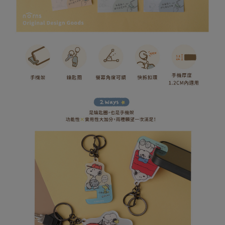
易，需依本服務之必要範圍內提供個人資料，並將交易相關給付款項請求債
權轉讓予恩沛科技股份有限公司。
(未開放，請勿選擇此選項)付款後萊爾富取貨
２．關於個人資料處理事宜，請瀏覽以下網址：
每筆NT$1,000
https://aftee.tw/terms/#terms3
３．未成年的使用者請事先徵得法定代理人或監護人之同意方可使用
7-11取貨付款
「AFTEE先享後付」，若未經同意申辦者引起之損失，本公司不負相關責
任。
每筆NT$80，滿NT$599(含以上)免運費
４．使用「AFTEE先享後付」時，將依據個別帳號之用戶狀況，依本公司即
時審查核予不同之上限額度；若仍有額度不足之情形，本公司將視審查結果
普通7-11取貨付款
請求用戶進行身份認證。
每筆NT$80，滿NT$599(含以上)免運費
５．嚴禁一人註冊多個帳號或使用他人資訊註冊。若發現惡意使用之情形，
恩沛科技股份有限公司將有權停止該用戶之使用額度並採取法律行動。
普通付款後7-11取貨
每筆NT$80，滿NT$599(含以上)免運費
付款後7-11取貨
每筆NT$80，滿NT$599(含以上)免運費
宅配
每筆NT$100，滿NT$999(含以上)免運費
離島郵局
每筆NT$100，滿NT$999(含以上)免運費