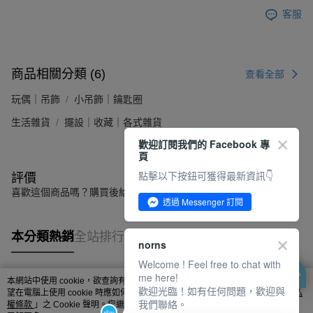
客服
商品相關分類 (6)
查看全部
玩偶｜吊飾
小吊飾｜鑰匙圈
生活雜貨
擺設｜收藏｜各式雜貨
歡迎訂閱我們的 Facebook 專
頁
點擊以下按鈕可獲得最新資訊👇
評價
喜歡這個商品嗎？購買後給他一個好評吧
透過 Messenger 訂閱
本分類熱銷
全站排行
norns
Welcome ! Feel free to chat with
me here!
本網站中使用 cookie，欲查詢有關本網站使用 cookie 方式之詳情，及若您不希
歡迎光臨！如有任何問題，歡迎與
熱門標籤
望在電腦上使用 cookie 時應如何變更電腦的 cookie 設定，請參閱本網站「
隱私
我們聯絡。
權條款
」之 Cookie 聲明。您繼續使用本網站即表示您同意本公司得按本網站使