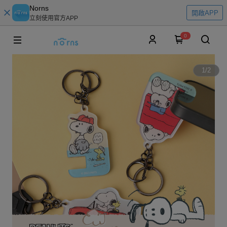
Norns
開啟APP
立刻使用官方APP
0
1
/
2