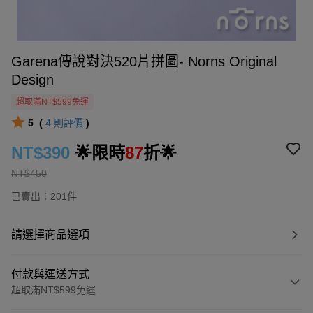
Garena傳說對決520片拼圖- Norns Original
Design
超取滿NT$599免運
5
(
4
則評價
)
NT$390
🌟限時
87
折🌟
NT$450
已賣出：201件
請選擇商品選項
付款與運送方式
超取滿NT$599免運