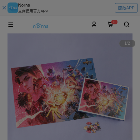
Norns
開啟APP
立刻使用官方APP
0
1
/
2