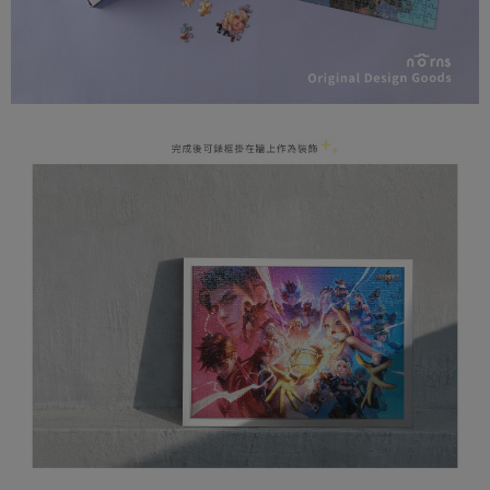
易，需依本服務之必要範圍內提供個人資料，並將交易相關給付款項請求債
權轉讓予恩沛科技股份有限公司。
(未開放，請勿選擇此選項)付款後萊爾富取貨
２．關於個人資料處理事宜，請瀏覽以下網址：
每筆NT$1,000
https://aftee.tw/terms/#terms3
３．未成年的使用者請事先徵得法定代理人或監護人之同意方可使用
7-11取貨付款
「AFTEE先享後付」，若未經同意申辦者引起之損失，本公司不負相關責
任。
每筆NT$80，滿NT$599(含以上)免運費
４．使用「AFTEE先享後付」時，將依據個別帳號之用戶狀況，依本公司即
時審查核予不同之上限額度；若仍有額度不足之情形，本公司將視審查結果
普通7-11取貨付款
請求用戶進行身份認證。
每筆NT$80，滿NT$599(含以上)免運費
５．嚴禁一人註冊多個帳號或使用他人資訊註冊。若發現惡意使用之情形，
恩沛科技股份有限公司將有權停止該用戶之使用額度並採取法律行動。
普通付款後7-11取貨
每筆NT$80，滿NT$599(含以上)免運費
付款後7-11取貨
每筆NT$80，滿NT$599(含以上)免運費
宅配
每筆NT$100，滿NT$999(含以上)免運費
離島郵局
每筆NT$100，滿NT$999(含以上)免運費