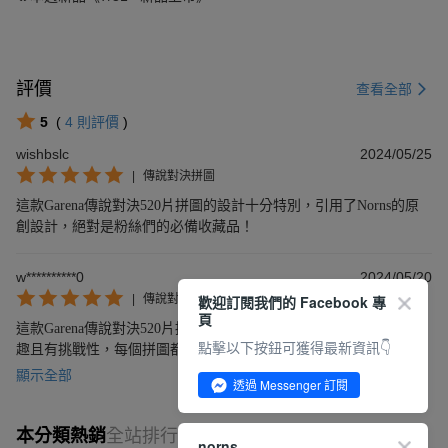
評價
查看全部
5
(
4
則評價
)
wishbslc
2024/05/25
|
傳說對決拼圖
這款Garena傳說對決520片拼圖的設計十分特別，引用了Norns的原
創設計，絕對是粉絲們的必備收藏品！
w**********0
2024/05/20
歡迎訂閱我們的 Facebook 專
|
傳說對決拼圖
頁
這款Garena傳說對決520片拼圖，由Norns原創設計，拼起來非常有
點擊以下按鈕可獲得最新資訊👇
趣且有挑戰性，每個拼圖都是精緻的繪畫，讓我愛不釋手。強烈推
薦這項商品給所有的拼圖愛好者！
顯示全部
透過 Messenger 訂閱
本分類熱銷
全站排行
norns