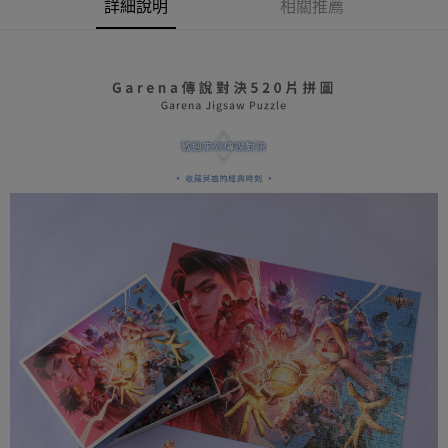
AFTEE先享後付
詳細說明
相關推薦
1.本服務由台灣大哥大提供，台灣大哥大用戶可立即使用無須另外申請。
2.付款方式選擇「大哥付你分期」，訂單成立後會自動跳轉到大哥付的交易
相關說明
流程，驗證手機門號後，選擇欲分期的期數、繳款截止日，確認付款後即完
【關於「AFTEE先享後付」】
成交易。
ATM付款
AFTEE先享後付是「在收到商品之後才付款」的支付方式。 讓您購物簡單
3.實際核准額度、可分期數及費用金額請依後續交易確認頁面所載為準。
便利好安心！
4.訂單成立30分鐘內，如未前往確認交易或遇審核未通過，訂單將自動取
１．簡單：不需註冊會員、不需綁卡、不需儲值。
運送方式
消。如遇「轉專審核」未通過狀況，表示未達大哥付你分期系統評分，恕無
２．便利：只要手機號碼，簡訊認證，即可結帳。
法說明評估內容。
３．安心：先確認商品／服務後，再付款。
全家取貨付款
【繳款方式說明】
1.分期款項不併入電信帳單，「大哥付你分期」於每月結算日後寄送繳費提
每筆NT$80，滿NT$599(含以上)免運費
【「AFTEE先享後付」結帳流程】
醒簡訊。
１．於結帳方式選擇「AFTEE先享後付」後，將跳轉至「AFTEE先享後付」
2.透過簡訊連結打開帳單後，可選擇「超商條碼／台灣大直營門市／銀行轉
普通全家取貨付款
結帳頁面，進行簡訊認證並確認金額後，即可完成結帳。
帳／街口支付／iPASS MONEY」等通路繳費。
２．訂單成立數日內，您將收到繳費通知簡訊。
每筆NT$80，滿NT$599(含以上)免運費
３．收到繳費通知簡訊後14天內，點擊此簡訊中的連結，可透過四大超商／
【注意事項】
ATM／網路銀行／等多元方式進行付款，方視為交易完成。
普通付款後全家取貨
1.本服務係由「台灣大哥大股份有限公司」（以下簡稱本公司）所提供，讓
※ 請注意：結帳手續完成當下不需立刻繳費，但若您需要取消訂單，請聯絡
用戶於交易時，得透過本服務購買商品或服務，並由商店將買賣／分期付款
每筆NT$80，滿NT$599(含以上)免運費
購買商品的店家。未經商家同意取消之訂單仍視為有效，需透過AFTEE先享
買賣價金債權讓與本公司後，依約使用本公司帳單繳交帳款。
後付繳納相關費用。
2.基於同意付款使用「大哥付你分期」之契約關係目的，商店將以您的個人
付款後全家取貨
※ 交易是否成功請以「AFTEE先享後付 」之結帳頁面顯示為準，若有關於
資料（包含姓名、電話或地址）提供予台灣大哥大進項蒐集、處理及利用，
是否繳費成功／繳費後需取消欲退款等相關疑問，請聯繫「AFTEE先享後付
每筆NT$80，滿NT$599(含以上)免運費
由本公司與您本人進行分期帳單所需資料之確認、核對及更正。
客戶支援中心」
https://netprotections.freshdesk.com/support/home
3.完整用戶服務條款，請詳閱以下連結：
https://oppay.tw/userRule
(未開放，請勿選擇此選項)普通付款後萊爾富取貨
【注意事項】
１．透過由恩沛科技股份有限公司提供之「AFTEE先享後付」服務完成之交
每筆NT$1,000