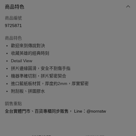
付款方式
商品特色
信用卡一次付款
商品編號
信用卡分期付款
9725871
3 期 0 利率 每期
NT$130
21家銀行
商品特色
6 期 0 利率 每期
NT$65
21家銀行
合作金庫商業銀行
第一商業銀行
歡迎來到傳說對決
華南商業銀行
彰化商業銀行
合作金庫商業銀行
第一商業銀行
超商取貨付款
收藏英雄的經典時刻
上海商業儲蓄銀行
台北富邦商業銀行
華南商業銀行
彰化商業銀行
國泰世華商業銀行
兆豐國際商業銀行
Detail View
LINE Pay
上海商業儲蓄銀行
台北富邦商業銀行
臺灣中小企業銀行
台中商業銀行
拼片邊緣圓滑，安全不割傷手指
國泰世華商業銀行
兆豐國際商業銀行
匯豐（台灣）商業銀行
華泰商業銀行
Apple Pay
臺灣中小企業銀行
台中商業銀行
機器準確切割，拼片緊密契合
聯邦商業銀行
遠東國際商業銀行
匯豐（台灣）商業銀行
華泰商業銀行
進口藍紙板材質，厚度約2mm，厚實緊密
悠遊付
元大商業銀行
永豐商業銀行
聯邦商業銀行
遠東國際商業銀行
附刮板、拼圖膠水
玉山商業銀行
星展（台灣）商業銀行
元大商業銀行
永豐商業銀行
Google Pay
台新國際商業銀行
中國信託商業銀行
玉山商業銀行
星展（台灣）商業銀行
銷售重點
台灣樂天信用卡公司
台新國際商業銀行
中國信託商業銀行
全盈+PAY
全台實體門市、百貨專櫃同步販售， Line：@nornstw
台灣樂天信用卡公司
大哥付你分期
相關說明
【大哥付你分期使用說明】