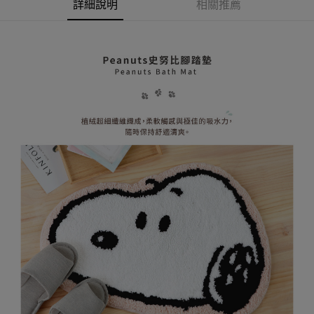
AFTEE先享後付
詳細說明
相關推薦
1.本服務由台灣大哥大提供，台灣大哥大用戶可立即使用無須另外申請。
2.付款方式選擇「大哥付你分期」，訂單成立後會自動跳轉到大哥付的交易
相關說明
流程，驗證手機門號後，選擇欲分期的期數、繳款截止日，確認付款後即完
【關於「AFTEE先享後付」】
成交易。
ATM付款
AFTEE先享後付是「在收到商品之後才付款」的支付方式。 讓您購物簡單
3.實際核准額度、可分期數及費用金額請依後續交易確認頁面所載為準。
便利好安心！
4.訂單成立30分鐘內，如未前往確認交易或遇審核未通過，訂單將自動取
１．簡單：不需註冊會員、不需綁卡、不需儲值。
運送方式
消。如遇「轉專審核」未通過狀況，表示未達大哥付你分期系統評分，恕無
２．便利：只要手機號碼，簡訊認證，即可結帳。
法說明評估內容。
３．安心：先確認商品／服務後，再付款。
全家取貨付款
【繳款方式說明】
1.分期款項不併入電信帳單，「大哥付你分期」於每月結算日後寄送繳費提
每筆NT$80，滿NT$599(含以上)免運費
【「AFTEE先享後付」結帳流程】
醒簡訊。
１．於結帳方式選擇「AFTEE先享後付」後，將跳轉至「AFTEE先享後付」
2.透過簡訊連結打開帳單後，可選擇「超商條碼／台灣大直營門市／銀行轉
普通全家取貨付款
結帳頁面，進行簡訊認證並確認金額後，即可完成結帳。
帳／街口支付／iPASS MONEY」等通路繳費。
２．訂單成立數日內，您將收到繳費通知簡訊。
每筆NT$80，滿NT$599(含以上)免運費
３．收到繳費通知簡訊後14天內，點擊此簡訊中的連結，可透過四大超商／
【注意事項】
ATM／網路銀行／等多元方式進行付款，方視為交易完成。
普通付款後全家取貨
1.本服務係由「台灣大哥大股份有限公司」（以下簡稱本公司）所提供，讓
※ 請注意：結帳手續完成當下不需立刻繳費，但若您需要取消訂單，請聯絡
用戶於交易時，得透過本服務購買商品或服務，並由商店將買賣／分期付款
每筆NT$80，滿NT$599(含以上)免運費
購買商品的店家。未經商家同意取消之訂單仍視為有效，需透過AFTEE先享
買賣價金債權讓與本公司後，依約使用本公司帳單繳交帳款。
後付繳納相關費用。
2.基於同意付款使用「大哥付你分期」之契約關係目的，商店將以您的個人
付款後全家取貨
※ 交易是否成功請以「AFTEE先享後付 」之結帳頁面顯示為準，若有關於
資料（包含姓名、電話或地址）提供予台灣大哥大進項蒐集、處理及利用，
是否繳費成功／繳費後需取消欲退款等相關疑問，請聯繫「AFTEE先享後付
每筆NT$80，滿NT$599(含以上)免運費
由本公司與您本人進行分期帳單所需資料之確認、核對及更正。
客戶支援中心」
https://netprotections.freshdesk.com/support/home
3.完整用戶服務條款，請詳閱以下連結：
https://oppay.tw/userRule
(未開放，請勿選擇此選項)普通付款後萊爾富取貨
【注意事項】
１．透過由恩沛科技股份有限公司提供之「AFTEE先享後付」服務完成之交
每筆NT$1,000