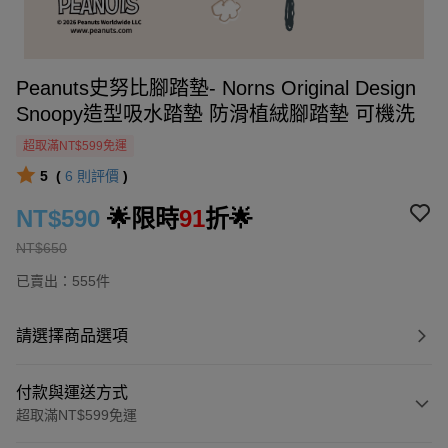
Peanuts史努比腳踏墊- Norns Original Design
Snoopy造型吸水踏墊 防滑植絨腳踏墊 可機洗
超取滿NT$599免運
5
(
6
則評價
)
NT$590
🌟限時
91
折🌟
NT$650
已賣出：555件
請選擇商品選項
付款與運送方式
超取滿NT$599免運