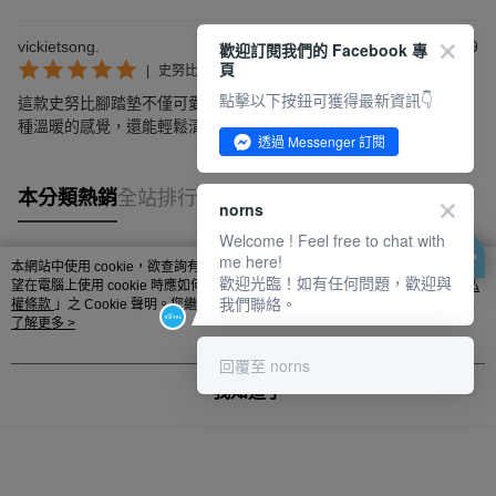
vickietsong.
2025/09/29
歡迎訂閱我們的 Facebook 專
頁
|
史努比大臉
點擊以下按鈕可獲得最新資訊👇
這款史努比腳踏墊不僅可愛，吸水與防滑效果佳，讓每次回家都有
種溫暖的感覺，還能輕鬆清洗真是太方便了！
透過 Messenger 訂閱
本分類熱銷
全站排行
norns
Welcome ! Feel free to chat with
me here!
本網站中使用 cookie，欲查詢有關本網站使用 cookie 方式之詳情，及若您不希
歡迎光臨！如有任何問題，歡迎與
熱門標籤
望在電腦上使用 cookie 時應如何變更電腦的 cookie 設定，請參閱本網站「
隱私
我們聯絡。
權條款
」之 Cookie 聲明。您繼續使用本網站即表示您同意本公司得按本網站使
用條款之 Cookie 聲明使用 cookie。
了解更多 >
回覆至 norns
我知道了