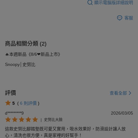
顯示電腦版詳細說明
客服
商品相關分類 (2)
🔥本週新品《8/6❤新品上市》
Snoopy│史努比
評價
查看全部
5
(
6
則評價
)
d*********9
2026/03/05
|
史努比大臉
這款史努比腳踏墊既可愛又實用，吸水效果好，防滑設計讓人放
心，清洗也很方便，真是家裡的好幫手！