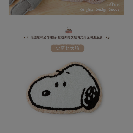
易，需依本服務之必要範圍內提供個人資料，並將交易相關給付款項請求債
權轉讓予恩沛科技股份有限公司。
(未開放，請勿選擇此選項)付款後萊爾富取貨
２．關於個人資料處理事宜，請瀏覽以下網址：
每筆NT$1,000
https://aftee.tw/terms/#terms3
３．未成年的使用者請事先徵得法定代理人或監護人之同意方可使用
7-11取貨付款
「AFTEE先享後付」，若未經同意申辦者引起之損失，本公司不負相關責
任。
每筆NT$80，滿NT$599(含以上)免運費
４．使用「AFTEE先享後付」時，將依據個別帳號之用戶狀況，依本公司即
時審查核予不同之上限額度；若仍有額度不足之情形，本公司將視審查結果
普通7-11取貨付款
請求用戶進行身份認證。
每筆NT$80，滿NT$599(含以上)免運費
５．嚴禁一人註冊多個帳號或使用他人資訊註冊。若發現惡意使用之情形，
恩沛科技股份有限公司將有權停止該用戶之使用額度並採取法律行動。
普通付款後7-11取貨
每筆NT$80，滿NT$599(含以上)免運費
付款後7-11取貨
每筆NT$80，滿NT$599(含以上)免運費
宅配
每筆NT$100，滿NT$999(含以上)免運費
離島郵局
每筆NT$100，滿NT$999(含以上)免運費