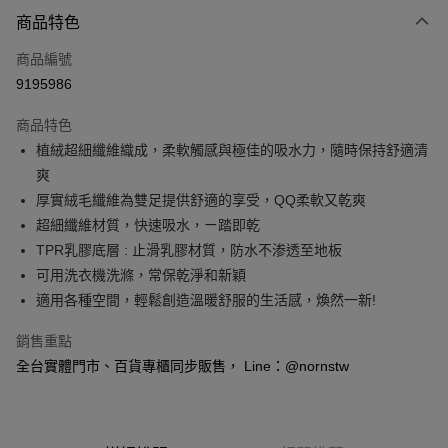
付款方式
商品特色
信用卡一次付款
商品編號
信用卡分期付款
9195986
3 期 0 利率 每期
NT$196
21家銀行
商品特色
6 期 0 利率 每期
NT$98
21家銀行
合作金庫商業銀行
第一商業銀行
植絨超細纖維織成，柔軟觸感與極佳的吸水力，隨時保持舒適清
華南商業銀行
彰化商業銀行
合作金庫商業銀行
第一商業銀行
超商取貨付款
爽
上海商業儲蓄銀行
台北富邦商業銀行
華南商業銀行
彰化商業銀行
國泰世華商業銀行
兆豐國際商業銀行
厚實絨毛纖維為雙足提供舒適的享受，QQ柔軟又乾爽
LINE Pay
上海商業儲蓄銀行
台北富邦商業銀行
臺灣中小企業銀行
台中商業銀行
超細纖維材質，快速吸水，ㄧ踏即乾
國泰世華商業銀行
兆豐國際商業銀行
匯豐（台灣）商業銀行
華泰商業銀行
Apple Pay
臺灣中小企業銀行
台中商業銀行
TPR乳膠底層 : 止滑乳膠材質，防水不渗透至地板
聯邦商業銀行
遠東國際商業銀行
匯豐（台灣）商業銀行
華泰商業銀行
可用洗衣機洗滌，常保乾淨和新穎
悠遊付
元大商業銀行
永豐商業銀行
聯邦商業銀行
遠東國際商業銀行
適用各種空間，輕鬆創造溫暖舒服的生活感，煥然一新!
玉山商業銀行
星展（台灣）商業銀行
元大商業銀行
永豐商業銀行
Google Pay
台新國際商業銀行
中國信託商業銀行
玉山商業銀行
星展（台灣）商業銀行
銷售重點
台灣樂天信用卡公司
台新國際商業銀行
中國信託商業銀行
全盈+PAY
全台實體門市、百貨專櫃同步販售， Line：@nornstw
台灣樂天信用卡公司
大哥付你分期
相關說明
【大哥付你分期使用說明】