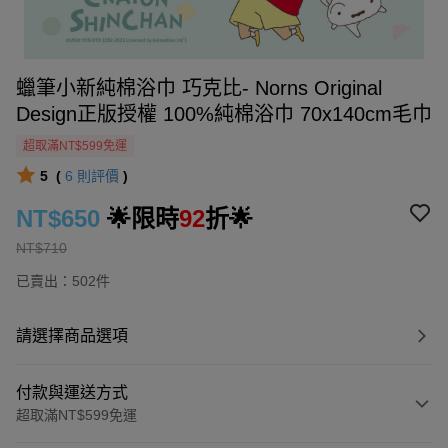
蠟筆小新純棉浴巾 巧克比- Norns Original
Design正版授權 100%純棉浴巾 70x140cm毛巾
超取滿NT$599免運
5
(
6
則評價
)
NT$650
🌟限時
92
折🌟
NT$710
已賣出：502件
請選擇商品選項
付款與運送方式
超取滿NT$599免運