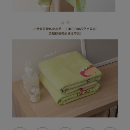
易，需依本服務之必要範圍內提供個人資料，並將交易相關給付款項請求債
權轉讓予恩沛科技股份有限公司。
(未開放，請勿選擇此選項)付款後萊爾富取貨
２．關於個人資料處理事宜，請瀏覽以下網址：
每筆NT$1,000
https://aftee.tw/terms/#terms3
３．未成年的使用者請事先徵得法定代理人或監護人之同意方可使用
7-11取貨付款
「AFTEE先享後付」，若未經同意申辦者引起之損失，本公司不負相關責
任。
每筆NT$80，滿NT$599(含以上)免運費
４．使用「AFTEE先享後付」時，將依據個別帳號之用戶狀況，依本公司即
時審查核予不同之上限額度；若仍有額度不足之情形，本公司將視審查結果
普通7-11取貨付款
請求用戶進行身份認證。
每筆NT$80，滿NT$599(含以上)免運費
５．嚴禁一人註冊多個帳號或使用他人資訊註冊。若發現惡意使用之情形，
恩沛科技股份有限公司將有權停止該用戶之使用額度並採取法律行動。
普通付款後7-11取貨
每筆NT$80，滿NT$599(含以上)免運費
付款後7-11取貨
每筆NT$80，滿NT$599(含以上)免運費
宅配
每筆NT$100，滿NT$999(含以上)免運費
離島郵局
每筆NT$100，滿NT$999(含以上)免運費