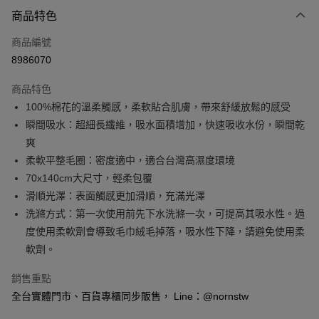
付款方式
商品特色
信用卡一次付款
商品編號
信用卡分期付款
8986070
3 期 0 利率 每期
NT$216
21家銀行
商品特色
6 期 0 利率 每期
NT$108
21家銀行
合作金庫商業銀行
第一商業銀行
100%棉花的溫柔觸感，柔軟貼合肌膚，帶來舒緩放鬆的感受
華南商業銀行
彰化商業銀行
合作金庫商業銀行
第一商業銀行
超商取貨付款
瞬間吸水：超細長纖維，吸水面積增加，快速吸收水份，瞬間乾
上海商業儲蓄銀行
台北富邦商業銀行
華南商業銀行
彰化商業銀行
國泰世華商業銀行
兆豐國際商業銀行
爽
LINE Pay
上海商業儲蓄銀行
台北富邦商業銀行
臺灣中小企業銀行
台中商業銀行
柔軟平整毛圈：密度適中，適合台灣高濕度環境
國泰世華商業銀行
兆豐國際商業銀行
匯豐（台灣）商業銀行
華泰商業銀行
Apple Pay
臺灣中小企業銀行
台中商業銀行
70x140cm大尺寸，輕柔包覆
聯邦商業銀行
遠東國際商業銀行
匯豐（台灣）商業銀行
華泰商業銀行
滑順光澤：表面觸感更加滑順，充滿光澤
悠遊付
元大商業銀行
永豐商業銀行
聯邦商業銀行
遠東國際商業銀行
洗滌方式：第一次使用前先下水洗滌一次，可提高其吸水性。過
玉山商業銀行
星展（台灣）商業銀行
元大商業銀行
永豐商業銀行
Google Pay
度使用柔軟劑會導致毛巾絨毛掉落，吸水性下降，請避免使用柔
台新國際商業銀行
中國信託商業銀行
玉山商業銀行
星展（台灣）商業銀行
台灣樂天信用卡公司
軟劑。
台新國際商業銀行
中國信託商業銀行
全盈+PAY
台灣樂天信用卡公司
銷售重點
大哥付你分期
全台實體門市、百貨專櫃同步販售， Line：@nornstw
相關說明
【大哥付你分期使用說明】