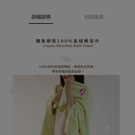
AFTEE先享後付
1.本服務由台灣大哥大提供，台灣大哥大用戶可立即使用無須另外申請。
2.付款方式選擇「大哥付你分期」，訂單成立後會自動跳轉到大哥付的交易
相關說明
流程，驗證手機門號後，選擇欲分期的期數、繳款截止日，確認付款後即完
【關於「AFTEE先享後付」】
詳細說明
相關推薦
成交易。
ATM付款
AFTEE先享後付是「在收到商品之後才付款」的支付方式。 讓您購物簡單
3.實際核准額度、可分期數及費用金額請依後續交易確認頁面所載為準。
便利好安心！
4.訂單成立30分鐘內，如未前往確認交易或遇審核未通過，訂單將自動取
１．簡單：不需註冊會員、不需綁卡、不需儲值。
運送方式
消。如遇「轉專審核」未通過狀況，表示未達大哥付你分期系統評分，恕無
２．便利：只要手機號碼，簡訊認證，即可結帳。
法說明評估內容。
３．安心：先確認商品／服務後，再付款。
全家取貨付款
【繳款方式說明】
1.分期款項不併入電信帳單，「大哥付你分期」於每月結算日後寄送繳費提
每筆NT$80，滿NT$599(含以上)免運費
【「AFTEE先享後付」結帳流程】
醒簡訊。
１．於結帳方式選擇「AFTEE先享後付」後，將跳轉至「AFTEE先享後付」
2.透過簡訊連結打開帳單後，可選擇「超商條碼／台灣大直營門市／銀行轉
普通全家取貨付款
結帳頁面，進行簡訊認證並確認金額後，即可完成結帳。
帳／街口支付／iPASS MONEY」等通路繳費。
２．訂單成立數日內，您將收到繳費通知簡訊。
每筆NT$80，滿NT$599(含以上)免運費
３．收到繳費通知簡訊後14天內，點擊此簡訊中的連結，可透過四大超商／
【注意事項】
ATM／網路銀行／等多元方式進行付款，方視為交易完成。
普通付款後全家取貨
1.本服務係由「台灣大哥大股份有限公司」（以下簡稱本公司）所提供，讓
※ 請注意：結帳手續完成當下不需立刻繳費，但若您需要取消訂單，請聯絡
用戶於交易時，得透過本服務購買商品或服務，並由商店將買賣／分期付款
每筆NT$80，滿NT$599(含以上)免運費
購買商品的店家。未經商家同意取消之訂單仍視為有效，需透過AFTEE先享
買賣價金債權讓與本公司後，依約使用本公司帳單繳交帳款。
後付繳納相關費用。
2.基於同意付款使用「大哥付你分期」之契約關係目的，商店將以您的個人
付款後全家取貨
※ 交易是否成功請以「AFTEE先享後付 」之結帳頁面顯示為準，若有關於
資料（包含姓名、電話或地址）提供予台灣大哥大進項蒐集、處理及利用，
是否繳費成功／繳費後需取消欲退款等相關疑問，請聯繫「AFTEE先享後付
每筆NT$80，滿NT$599(含以上)免運費
由本公司與您本人進行分期帳單所需資料之確認、核對及更正。
客戶支援中心」
https://netprotections.freshdesk.com/support/home
3.完整用戶服務條款，請詳閱以下連結：
https://oppay.tw/userRule
(未開放，請勿選擇此選項)普通付款後萊爾富取貨
【注意事項】
１．透過由恩沛科技股份有限公司提供之「AFTEE先享後付」服務完成之交
每筆NT$1,000