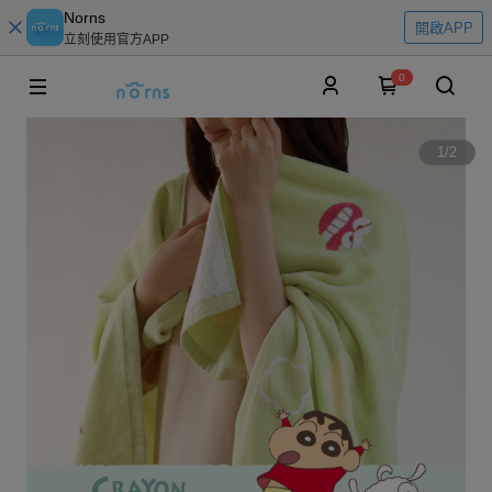
Norns
開啟APP
立刻使用官方APP
0
1
/
2