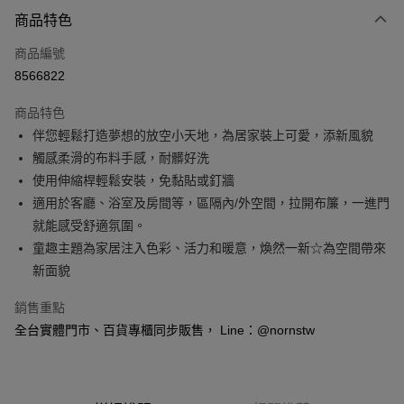
付款方式
商品特色
信用卡一次付款
商品編號
信用卡分期付款
8566822
3 期 0 利率 每期
NT$150
21家銀行
商品特色
6 期 0 利率 每期
NT$75
21家銀行
合作金庫商業銀行
第一商業銀行
伴您輕鬆打造夢想的放空小天地，為居家裝上可愛，添新風貌
華南商業銀行
彰化商業銀行
合作金庫商業銀行
第一商業銀行
超商取貨付款
觸感柔滑的布料手感，耐髒好洗
上海商業儲蓄銀行
台北富邦商業銀行
華南商業銀行
彰化商業銀行
國泰世華商業銀行
兆豐國際商業銀行
使用伸縮桿輕鬆安裝，免黏貼或釘牆
LINE Pay
上海商業儲蓄銀行
台北富邦商業銀行
臺灣中小企業銀行
台中商業銀行
適用於客廳、浴室及房間等，區隔內/外空間，拉開布簾，一進門
國泰世華商業銀行
兆豐國際商業銀行
匯豐（台灣）商業銀行
華泰商業銀行
Apple Pay
臺灣中小企業銀行
台中商業銀行
就能感受舒適氛圍。
聯邦商業銀行
遠東國際商業銀行
匯豐（台灣）商業銀行
華泰商業銀行
童趣主題為家居注入色彩、活力和暖意，煥然一新☆為空間帶來
悠遊付
元大商業銀行
永豐商業銀行
聯邦商業銀行
遠東國際商業銀行
新面貌
玉山商業銀行
星展（台灣）商業銀行
元大商業銀行
永豐商業銀行
Google Pay
台新國際商業銀行
中國信託商業銀行
玉山商業銀行
星展（台灣）商業銀行
銷售重點
台灣樂天信用卡公司
台新國際商業銀行
中國信託商業銀行
全盈+PAY
全台實體門市、百貨專櫃同步販售， Line：@nornstw
台灣樂天信用卡公司
大哥付你分期
相關說明
【大哥付你分期使用說明】