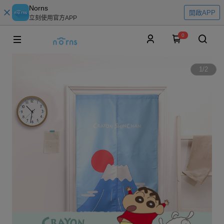
Norns
開啟APP
立刻使用官方APP
0
1
/
2