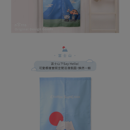
易，需依本服務之必要範圍內提供個人資料，並將交易相關給付款項請求債
權轉讓予恩沛科技股份有限公司。
(未開放，請勿選擇此選項)付款後萊爾富取貨
２．關於個人資料處理事宜，請瀏覽以下網址：
每筆NT$1,000
https://aftee.tw/terms/#terms3
３．未成年的使用者請事先徵得法定代理人或監護人之同意方可使用
7-11取貨付款
「AFTEE先享後付」，若未經同意申辦者引起之損失，本公司不負相關責
任。
每筆NT$80，滿NT$599(含以上)免運費
４．使用「AFTEE先享後付」時，將依據個別帳號之用戶狀況，依本公司即
時審查核予不同之上限額度；若仍有額度不足之情形，本公司將視審查結果
普通7-11取貨付款
請求用戶進行身份認證。
每筆NT$80，滿NT$599(含以上)免運費
５．嚴禁一人註冊多個帳號或使用他人資訊註冊。若發現惡意使用之情形，
恩沛科技股份有限公司將有權停止該用戶之使用額度並採取法律行動。
普通付款後7-11取貨
每筆NT$80，滿NT$599(含以上)免運費
付款後7-11取貨
每筆NT$80，滿NT$599(含以上)免運費
宅配
每筆NT$100，滿NT$999(含以上)免運費
離島郵局
每筆NT$100，滿NT$999(含以上)免運費