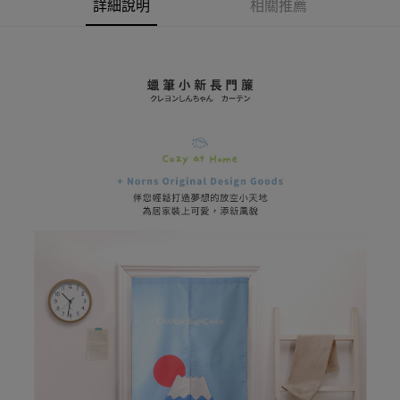
AFTEE先享後付
詳細說明
相關推薦
1.本服務由台灣大哥大提供，台灣大哥大用戶可立即使用無須另外申請。
2.付款方式選擇「大哥付你分期」，訂單成立後會自動跳轉到大哥付的交易
相關說明
流程，驗證手機門號後，選擇欲分期的期數、繳款截止日，確認付款後即完
【關於「AFTEE先享後付」】
成交易。
ATM付款
AFTEE先享後付是「在收到商品之後才付款」的支付方式。 讓您購物簡單
3.實際核准額度、可分期數及費用金額請依後續交易確認頁面所載為準。
便利好安心！
4.訂單成立30分鐘內，如未前往確認交易或遇審核未通過，訂單將自動取
１．簡單：不需註冊會員、不需綁卡、不需儲值。
運送方式
消。如遇「轉專審核」未通過狀況，表示未達大哥付你分期系統評分，恕無
２．便利：只要手機號碼，簡訊認證，即可結帳。
法說明評估內容。
３．安心：先確認商品／服務後，再付款。
全家取貨付款
【繳款方式說明】
1.分期款項不併入電信帳單，「大哥付你分期」於每月結算日後寄送繳費提
每筆NT$80，滿NT$599(含以上)免運費
【「AFTEE先享後付」結帳流程】
醒簡訊。
１．於結帳方式選擇「AFTEE先享後付」後，將跳轉至「AFTEE先享後付」
2.透過簡訊連結打開帳單後，可選擇「超商條碼／台灣大直營門市／銀行轉
普通全家取貨付款
結帳頁面，進行簡訊認證並確認金額後，即可完成結帳。
帳／街口支付／iPASS MONEY」等通路繳費。
２．訂單成立數日內，您將收到繳費通知簡訊。
每筆NT$80，滿NT$599(含以上)免運費
３．收到繳費通知簡訊後14天內，點擊此簡訊中的連結，可透過四大超商／
【注意事項】
ATM／網路銀行／等多元方式進行付款，方視為交易完成。
普通付款後全家取貨
1.本服務係由「台灣大哥大股份有限公司」（以下簡稱本公司）所提供，讓
※ 請注意：結帳手續完成當下不需立刻繳費，但若您需要取消訂單，請聯絡
用戶於交易時，得透過本服務購買商品或服務，並由商店將買賣／分期付款
每筆NT$80，滿NT$599(含以上)免運費
購買商品的店家。未經商家同意取消之訂單仍視為有效，需透過AFTEE先享
買賣價金債權讓與本公司後，依約使用本公司帳單繳交帳款。
後付繳納相關費用。
2.基於同意付款使用「大哥付你分期」之契約關係目的，商店將以您的個人
付款後全家取貨
※ 交易是否成功請以「AFTEE先享後付 」之結帳頁面顯示為準，若有關於
資料（包含姓名、電話或地址）提供予台灣大哥大進項蒐集、處理及利用，
是否繳費成功／繳費後需取消欲退款等相關疑問，請聯繫「AFTEE先享後付
每筆NT$80，滿NT$599(含以上)免運費
由本公司與您本人進行分期帳單所需資料之確認、核對及更正。
客戶支援中心」
https://netprotections.freshdesk.com/support/home
3.完整用戶服務條款，請詳閱以下連結：
https://oppay.tw/userRule
(未開放，請勿選擇此選項)普通付款後萊爾富取貨
【注意事項】
１．透過由恩沛科技股份有限公司提供之「AFTEE先享後付」服務完成之交
每筆NT$1,000