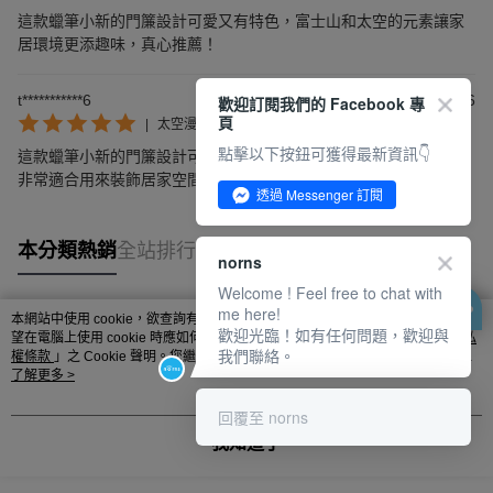
這款蠟筆小新的門簾設計可愛又有特色，富士山和太空的元素讓家
居環境更添趣味，真心推薦！
t***********6
2025/09/06
歡迎訂閱我們的 Facebook 專
頁
|
太空漫遊
點擊以下按鈕可獲得最新資訊👇
這款蠟筆小新的門簾設計可愛，質料優良，太空的圖案增添趣味，
非常適合用來裝飾居家空間。
透過 Messenger 訂閱
本分類熱銷
全站排行
norns
Welcome ! Feel free to chat with
me here!
本網站中使用 cookie，欲查詢有關本網站使用 cookie 方式之詳情，及若您不希
歡迎光臨！如有任何問題，歡迎與
熱門標籤
望在電腦上使用 cookie 時應如何變更電腦的 cookie 設定，請參閱本網站「
隱私
我們聯絡。
權條款
」之 Cookie 聲明。您繼續使用本網站即表示您同意本公司得按本網站使
用條款之 Cookie 聲明使用 cookie。
了解更多 >
回覆至 norns
我知道了