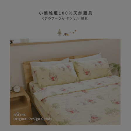
相關說明
【大哥付你分期使用說明】
AFTEE先享後付
1.本服務由台灣大哥大提供，台灣大哥大用戶可立即使用無須另外申請。
2.付款方式選擇「大哥付你分期」，訂單成立後會自動跳轉到大哥付的交易
相關說明
流程，驗證手機門號後，選擇欲分期的期數、繳款截止日，確認付款後即完
【關於「AFTEE先享後付」】
成交易。
ATM付款
AFTEE先享後付是「在收到商品之後才付款」的支付方式。 讓您購物簡單
3.實際核准額度、可分期數及費用金額請依後續交易確認頁面所載為準。
便利好安心！
4.訂單成立30分鐘內，如未前往確認交易或遇審核未通過，訂單將自動取
１．簡單：不需註冊會員、不需綁卡、不需儲值。
運送方式
消。如遇「轉專審核」未通過狀況，表示未達大哥付你分期系統評分，恕無
２．便利：只要手機號碼，簡訊認證，即可結帳。
法說明評估內容。
３．安心：先確認商品／服務後，再付款。
全家取貨付款
【繳款方式說明】
1.分期款項不併入電信帳單，「大哥付你分期」於每月結算日後寄送繳費提
每筆NT$80，滿NT$599(含以上)免運費
【「AFTEE先享後付」結帳流程】
醒簡訊。
１．於結帳方式選擇「AFTEE先享後付」後，將跳轉至「AFTEE先享後付」
2.透過簡訊連結打開帳單後，可選擇「超商條碼／台灣大直營門市／銀行轉
普通全家取貨付款
結帳頁面，進行簡訊認證並確認金額後，即可完成結帳。
帳／街口支付／iPASS MONEY」等通路繳費。
２．訂單成立數日內，您將收到繳費通知簡訊。
每筆NT$80，滿NT$599(含以上)免運費
３．收到繳費通知簡訊後14天內，點擊此簡訊中的連結，可透過四大超商／
【注意事項】
ATM／網路銀行／等多元方式進行付款，方視為交易完成。
普通付款後全家取貨
1.本服務係由「台灣大哥大股份有限公司」（以下簡稱本公司）所提供，讓
※ 請注意：結帳手續完成當下不需立刻繳費，但若您需要取消訂單，請聯絡
用戶於交易時，得透過本服務購買商品或服務，並由商店將買賣／分期付款
每筆NT$80，滿NT$599(含以上)免運費
購買商品的店家。未經商家同意取消之訂單仍視為有效，需透過AFTEE先享
買賣價金債權讓與本公司後，依約使用本公司帳單繳交帳款。
後付繳納相關費用。
2.基於同意付款使用「大哥付你分期」之契約關係目的，商店將以您的個人
付款後全家取貨
※ 交易是否成功請以「AFTEE先享後付 」之結帳頁面顯示為準，若有關於
資料（包含姓名、電話或地址）提供予台灣大哥大進項蒐集、處理及利用，
是否繳費成功／繳費後需取消欲退款等相關疑問，請聯繫「AFTEE先享後付
每筆NT$80，滿NT$599(含以上)免運費
由本公司與您本人進行分期帳單所需資料之確認、核對及更正。
客戶支援中心」
https://netprotections.freshdesk.com/support/home
3.完整用戶服務條款，請詳閱以下連結：
https://oppay.tw/userRule
(未開放，請勿選擇此選項)普通付款後萊爾富取貨
【注意事項】