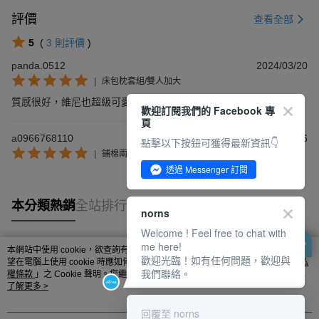
評價
查看全部
5
(
3
則評價
)
panda.0512
2024/03/20
|
床包枕套組/雙人加大
質感很好，維尼也超級可愛❤️
歡迎訂閱我們的 Facebook 專
頁
a0966768110
2023/08/26
點擊以下按鈕可獲得最新資訊👇
|
鋪棉兩用被套/雙人特大
透過 Messenger 訂閱
本分類熱銷
全站排行
norns
Welcome ! Feel free to chat with
me here!
本網站中使用 cookie，欲查詢有關本網站使用 cookie 方式之詳情，及若您不希
歡迎光臨！如有任何問題，歡迎與
熱門標籤
望在電腦上使用 cookie 時應如何變更電腦的 cookie 設定，請參閱本網站「
隱私
我們聯絡。
權條款
」之 Cookie 聲明。您繼續使用本網站即表示您同意本公司得按本網站使
用條款之 Cookie 聲明使用 cookie。
了解更多 >
回覆至 norns