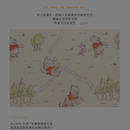
１．透過由恩沛科技股份有限公司提供之「AFTEE先享後付」服務完成之交
每筆NT$1,000
易，需依本服務之必要範圍內提供個人資料，並將交易相關給付款項請求債
權轉讓予恩沛科技股份有限公司。
(未開放，請勿選擇此選項)付款後萊爾富取貨
２．關於個人資料處理事宜，請瀏覽以下網址：
每筆NT$1,000
https://aftee.tw/terms/#terms3
３．未成年的使用者請事先徵得法定代理人或監護人之同意方可使用
7-11取貨付款
「AFTEE先享後付」，若未經同意申辦者引起之損失，本公司不負相關責
任。
每筆NT$80，滿NT$599(含以上)免運費
４．使用「AFTEE先享後付」時，將依據個別帳號之用戶狀況，依本公司即
時審查核予不同之上限額度；若仍有額度不足之情形，本公司將視審查結果
普通7-11取貨付款
請求用戶進行身份認證。
每筆NT$80，滿NT$599(含以上)免運費
５．嚴禁一人註冊多個帳號或使用他人資訊註冊。若發現惡意使用之情形，
恩沛科技股份有限公司將有權停止該用戶之使用額度並採取法律行動。
普通付款後7-11取貨
每筆NT$80，滿NT$599(含以上)免運費
付款後7-11取貨
每筆NT$80，滿NT$599(含以上)免運費
宅配
每筆NT$100，滿NT$999(含以上)免運費
離島郵局