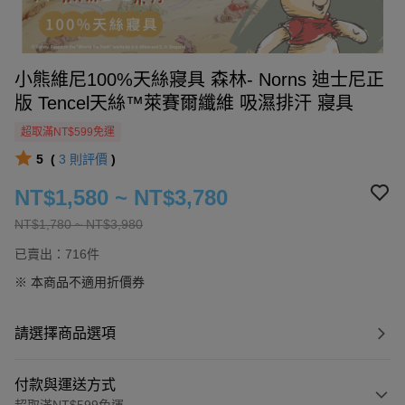
小熊維尼100%天絲寢具 森林- Norns 迪士尼正
版 Tencel天絲™萊賽爾纖維 吸濕排汗 寢具
超取滿NT$599免運
5
(
3
則評價
)
NT$1,580 ~ NT$3,780
NT$1,780 ~ NT$3,980
已賣出：716件
※ 本商品不適用折價券
請選擇商品選項
付款與運送方式