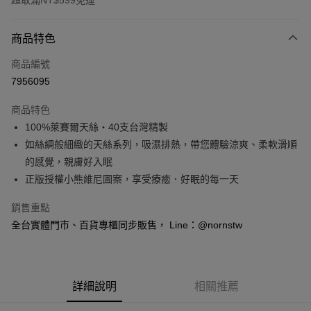
超取滿NT$599免運
付款方式
商品特色
信用卡一次付款
商品編號
信用卡分期付款
7956095
3 期 0 利率 每期
NT$526
21家銀行
商品特色
6 期 0 利率 每期
NT$263
21家銀行
合作金庫商業銀行
第一商業銀行
100%萊賽爾天絲‧40支台灣精製
華南商業銀行
彰化商業銀行
合作金庫商業銀行
第一商業銀行
超商取貨付款
如絲綢般細緻的天絲系列，吸濕排熱，帶您體驗涼爽、柔軟滑順
上海商業儲蓄銀行
台北富邦商業銀行
華南商業銀行
彰化商業銀行
國泰世華商業銀行
兆豐國際商業銀行
的感覺，親膚好入眠
LINE Pay
上海商業儲蓄銀行
台北富邦商業銀行
臺灣中小企業銀行
台中商業銀行
正版授權小熊維尼圖案，享受療癒．好眠的每一天
國泰世華商業銀行
兆豐國際商業銀行
匯豐（台灣）商業銀行
華泰商業銀行
Apple Pay
臺灣中小企業銀行
台中商業銀行
聯邦商業銀行
遠東國際商業銀行
銷售重點
匯豐（台灣）商業銀行
華泰商業銀行
悠遊付
元大商業銀行
永豐商業銀行
全台實體門市、百貨專櫃同步販售， Line：@nornstw
聯邦商業銀行
遠東國際商業銀行
玉山商業銀行
星展（台灣）商業銀行
元大商業銀行
永豐商業銀行
Google Pay
台新國際商業銀行
中國信託商業銀行
玉山商業銀行
星展（台灣）商業銀行
台灣樂天信用卡公司
台新國際商業銀行
中國信託商業銀行
全盈+PAY
台灣樂天信用卡公司
詳細說明
相關推薦
大哥付你分期