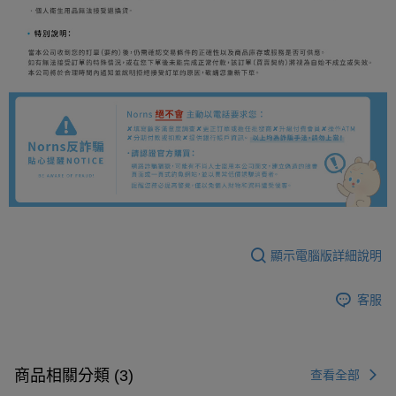
顯示電腦版詳細說明
客服
商品相關分類 (3)
查看全部