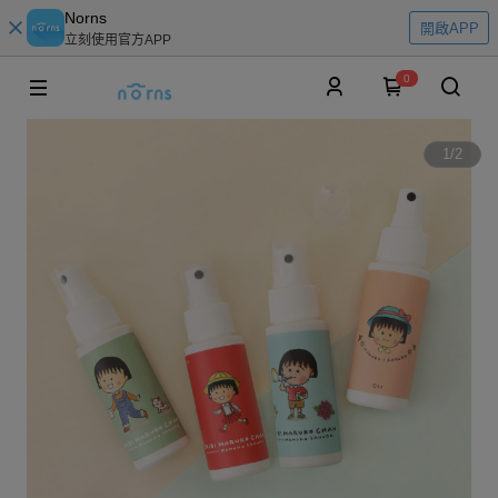
Norns
開啟APP
立刻使用官方APP
0
1
/
2