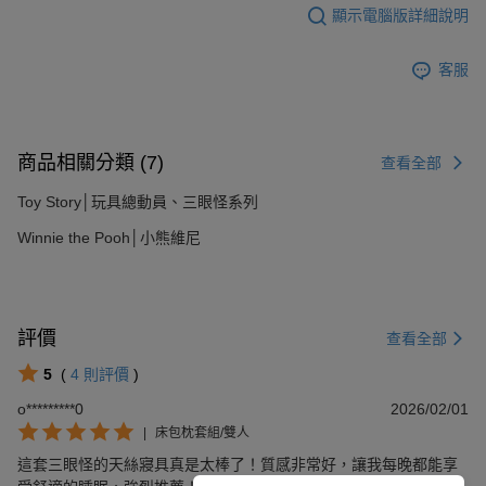
顯示電腦版詳細說明
客服
商品相關分類 (7)
查看全部
Toy Story│玩具總動員、三眼怪系列
Winnie the Pooh│小熊維尼
評價
查看全部
5
(
4
則評價
)
o*********0
2026/02/01
|
床包枕套組/雙人
這套三眼怪的天絲寢具真是太棒了！質感非常好，讓我每晚都能享