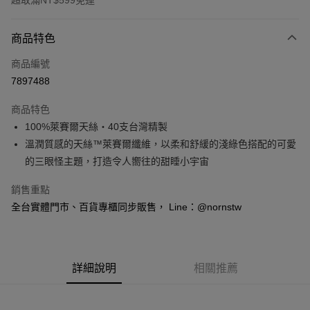
超取滿NT$599免運
付款方式
商品特色
信用卡一次付款
商品編號
信用卡分期付款
7897488
3 期 0 利率 每期
NT$526
21家銀行
商品特色
6 期 0 利率 每期
NT$263
21家銀行
合作金庫商業銀行
第一商業銀行
100%萊賽爾天絲‧40支台灣精製
華南商業銀行
彰化商業銀行
合作金庫商業銀行
第一商業銀行
超商取貨付款
溫潤質感的天絲™萊賽爾纖維，以柔和舒緩的淺綠色搭配的可愛
上海商業儲蓄銀行
台北富邦商業銀行
華南商業銀行
彰化商業銀行
國泰世華商業銀行
兆豐國際商業銀行
的三眼怪主題，打造令人嚮往的甜睡小宇宙
LINE Pay
上海商業儲蓄銀行
台北富邦商業銀行
臺灣中小企業銀行
台中商業銀行
國泰世華商業銀行
兆豐國際商業銀行
銷售重點
匯豐（台灣）商業銀行
華泰商業銀行
Apple Pay
臺灣中小企業銀行
台中商業銀行
聯邦商業銀行
遠東國際商業銀行
全台實體門市、百貨專櫃同步販售， Line：@nornstw
匯豐（台灣）商業銀行
華泰商業銀行
悠遊付
元大商業銀行
永豐商業銀行
聯邦商業銀行
遠東國際商業銀行
玉山商業銀行
星展（台灣）商業銀行
元大商業銀行
永豐商業銀行
Google Pay
台新國際商業銀行
中國信託商業銀行
玉山商業銀行
星展（台灣）商業銀行
台灣樂天信用卡公司
台新國際商業銀行
詳細說明
中國信託商業銀行
相關推薦
全盈+PAY
台灣樂天信用卡公司
大哥付你分期