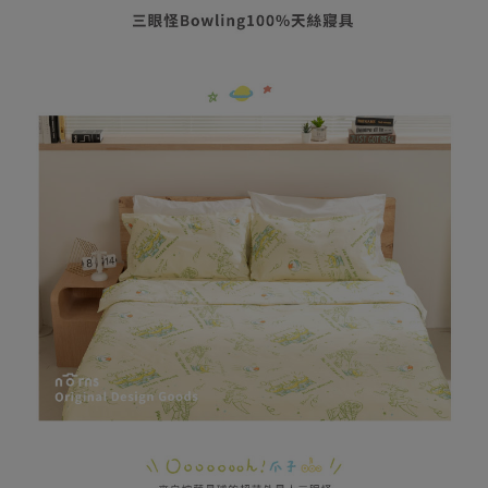
相關說明
【大哥付你分期使用說明】
AFTEE先享後付
1.本服務由台灣大哥大提供，台灣大哥大用戶可立即使用無須另外申請。
2.付款方式選擇「大哥付你分期」，訂單成立後會自動跳轉到大哥付的交易
相關說明
流程，驗證手機門號後，選擇欲分期的期數、繳款截止日，確認付款後即完
【關於「AFTEE先享後付」】
成交易。
ATM付款
AFTEE先享後付是「在收到商品之後才付款」的支付方式。 讓您購物簡單
3.實際核准額度、可分期數及費用金額請依後續交易確認頁面所載為準。
便利好安心！
4.訂單成立30分鐘內，如未前往確認交易或遇審核未通過，訂單將自動取
１．簡單：不需註冊會員、不需綁卡、不需儲值。
運送方式
消。如遇「轉專審核」未通過狀況，表示未達大哥付你分期系統評分，恕無
２．便利：只要手機號碼，簡訊認證，即可結帳。
法說明評估內容。
３．安心：先確認商品／服務後，再付款。
全家取貨付款
【繳款方式說明】
1.分期款項不併入電信帳單，「大哥付你分期」於每月結算日後寄送繳費提
每筆NT$80，滿NT$599(含以上)免運費
【「AFTEE先享後付」結帳流程】
醒簡訊。
１．於結帳方式選擇「AFTEE先享後付」後，將跳轉至「AFTEE先享後付」
2.透過簡訊連結打開帳單後，可選擇「超商條碼／台灣大直營門市／銀行轉
普通全家取貨付款
結帳頁面，進行簡訊認證並確認金額後，即可完成結帳。
帳／街口支付／iPASS MONEY」等通路繳費。
２．訂單成立數日內，您將收到繳費通知簡訊。
每筆NT$80，滿NT$599(含以上)免運費
３．收到繳費通知簡訊後14天內，點擊此簡訊中的連結，可透過四大超商／
【注意事項】
ATM／網路銀行／等多元方式進行付款，方視為交易完成。
普通付款後全家取貨
1.本服務係由「台灣大哥大股份有限公司」（以下簡稱本公司）所提供，讓
※ 請注意：結帳手續完成當下不需立刻繳費，但若您需要取消訂單，請聯絡
用戶於交易時，得透過本服務購買商品或服務，並由商店將買賣／分期付款
每筆NT$80，滿NT$599(含以上)免運費
購買商品的店家。未經商家同意取消之訂單仍視為有效，需透過AFTEE先享
買賣價金債權讓與本公司後，依約使用本公司帳單繳交帳款。
後付繳納相關費用。
2.基於同意付款使用「大哥付你分期」之契約關係目的，商店將以您的個人
付款後全家取貨
※ 交易是否成功請以「AFTEE先享後付 」之結帳頁面顯示為準，若有關於
資料（包含姓名、電話或地址）提供予台灣大哥大進項蒐集、處理及利用，
是否繳費成功／繳費後需取消欲退款等相關疑問，請聯繫「AFTEE先享後付
每筆NT$80，滿NT$599(含以上)免運費
由本公司與您本人進行分期帳單所需資料之確認、核對及更正。
客戶支援中心」
https://netprotections.freshdesk.com/support/home
3.完整用戶服務條款，請詳閱以下連結：
https://oppay.tw/userRule
(未開放，請勿選擇此選項)普通付款後萊爾富取貨
【注意事項】