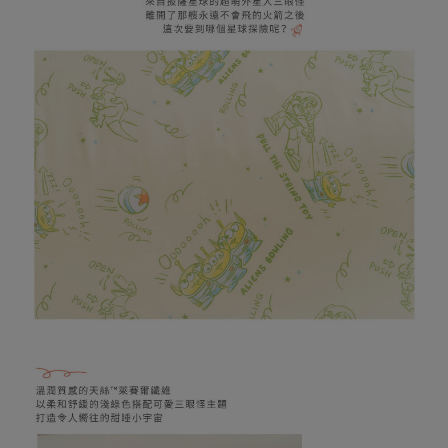
１．透過由恩沛科技股份有限公司提供之「AFTEE先享後付」服務完成之交
每筆NT$1,000
易，需依本服務之必要範圍內提供個人資料，並將交易相關給付款項請求債
權轉讓予恩沛科技股份有限公司。
(未開放，請勿選擇此選項)付款後萊爾富取貨
２．關於個人資料處理事宜，請瀏覽以下網址：
每筆NT$1,000
https://aftee.tw/terms/#terms3
３．未成年的使用者請事先徵得法定代理人或監護人之同意方可使用
7-11取貨付款
「AFTEE先享後付」，若未經同意申辦者引起之損失，本公司不負相關責
任。
每筆NT$80，滿NT$599(含以上)免運費
４．使用「AFTEE先享後付」時，將依據個別帳號之用戶狀況，依本公司即
時審查核予不同之上限額度；若仍有額度不足之情形，本公司將視審查結果
普通7-11取貨付款
請求用戶進行身份認證。
每筆NT$80，滿NT$599(含以上)免運費
５．嚴禁一人註冊多個帳號或使用他人資訊註冊。若發現惡意使用之情形，
恩沛科技股份有限公司將有權停止該用戶之使用額度並採取法律行動。
普通付款後7-11取貨
每筆NT$80，滿NT$599(含以上)免運費
付款後7-11取貨
每筆NT$80，滿NT$599(含以上)免運費
宅配
每筆NT$100，滿NT$999(含以上)免運費
離島郵局