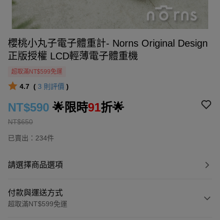
櫻桃小丸子電子體重計- Norns Original Design
正版授權 LCD輕薄電子體重機
超取滿NT$599免運
4.7
(
3
則評價
)
NT$590
🌟限時
91
折🌟
NT$650
已賣出：234件
請選擇商品選項
付款與運送方式
超取滿NT$599免運