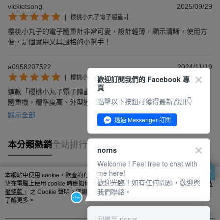
vickietsong.
2025/09/29
|
櫻桃小丸子電子體重計
櫻桃小丸子的電子體重計非常可愛，設計輕薄，顯示清晰，使用方
便，是個實用又具風格的小幫手！
a0958207522
2024/11/19
歡迎訂閱我們的 Facebook 專
|
櫻桃小丸子電子體重計
頁
這款「櫻桃小丸子電子體重計」採用正版授權設計，LED輕薄電子
點擊以下按鈕可獲得最新資訊👇
體重機，精準度高、外型迷人，讓您輕鬆掌握身材變化，值得信賴
的選擇。
顯示全部
透過 Messenger 訂閱
本分類熱銷
全站排行
norns
Welcome ! Feel free to chat with
me here!
本網站中使用 cookie，欲查詢有關本網站使用 cookie 方式之詳情，及若您不希
歡迎光臨！如有任何問題，歡迎與
熱門標籤
望在電腦上使用 cookie 時應如何變更電腦的 cookie 設定，請參閱本網站「
隱私
我們聯絡。
權條款
」之 Cookie 聲明。您繼續使用本網站即表示您同意本公司得按本網站使
用條款之 Cookie 聲明使用 cookie。
了解更多 >
回覆至 norns