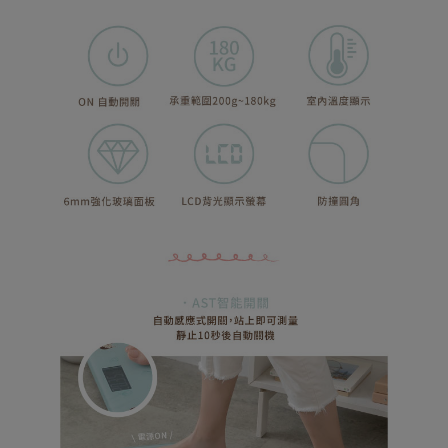
易，需依本服務之必要範圍內提供個人資料，並將交易相關給付款項請求債
權轉讓予恩沛科技股份有限公司。
(未開放，請勿選擇此選項)付款後萊爾富取貨
２．關於個人資料處理事宜，請瀏覽以下網址：
每筆NT$1,000
https://aftee.tw/terms/#terms3
３．未成年的使用者請事先徵得法定代理人或監護人之同意方可使用
7-11取貨付款
「AFTEE先享後付」，若未經同意申辦者引起之損失，本公司不負相關責
任。
每筆NT$80，滿NT$599(含以上)免運費
４．使用「AFTEE先享後付」時，將依據個別帳號之用戶狀況，依本公司即
時審查核予不同之上限額度；若仍有額度不足之情形，本公司將視審查結果
普通7-11取貨付款
請求用戶進行身份認證。
每筆NT$80，滿NT$599(含以上)免運費
５．嚴禁一人註冊多個帳號或使用他人資訊註冊。若發現惡意使用之情形，
恩沛科技股份有限公司將有權停止該用戶之使用額度並採取法律行動。
普通付款後7-11取貨
每筆NT$80，滿NT$599(含以上)免運費
付款後7-11取貨
每筆NT$80，滿NT$599(含以上)免運費
宅配
每筆NT$100，滿NT$999(含以上)免運費
離島郵局
每筆NT$100，滿NT$999(含以上)免運費