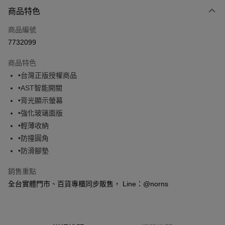
付款方式
商品特色
信用卡一次付款
商品編號
信用卡分期付款
7732099
3 期 0 利率 每期
NT$196
21家銀行
商品特色
6 期 0 利率 每期
NT$98
21家銀行
合作金庫商業銀行
第一商業銀行
•台灣正版授權商品
華南商業銀行
彰化商業銀行
合作金庫商業銀行
第一商業銀行
超商取貨付款
•AST智能開關
上海商業儲蓄銀行
台北富邦商業銀行
華南商業銀行
彰化商業銀行
國泰世華商業銀行
兆豐國際商業銀行
•背光顯示螢幕
LINE Pay
上海商業儲蓄銀行
台北富邦商業銀行
臺灣中小企業銀行
台中商業銀行
•強化玻璃面版
國泰世華商業銀行
兆豐國際商業銀行
匯豐（台灣）商業銀行
華泰商業銀行
Apple Pay
臺灣中小企業銀行
台中商業銀行
•輕薄收納
聯邦商業銀行
遠東國際商業銀行
匯豐（台灣）商業銀行
華泰商業銀行
•防撞圓角
悠遊付
元大商業銀行
永豐商業銀行
聯邦商業銀行
遠東國際商業銀行
•防滑腳墊
玉山商業銀行
星展（台灣）商業銀行
元大商業銀行
永豐商業銀行
Google Pay
台新國際商業銀行
中國信託商業銀行
玉山商業銀行
星展（台灣）商業銀行
銷售重點
台灣樂天信用卡公司
台新國際商業銀行
中國信託商業銀行
全盈+PAY
全台實體門市、百貨專櫃同步販售， Line：@norns
台灣樂天信用卡公司
大哥付你分期
相關說明
【大哥付你分期使用說明】