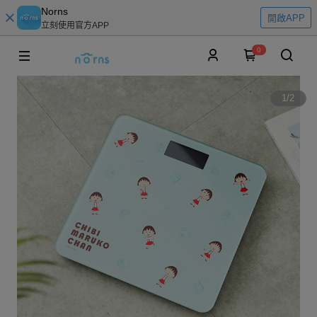
Norns
開啟APP
立刻使用官方APP
0
1
/
2