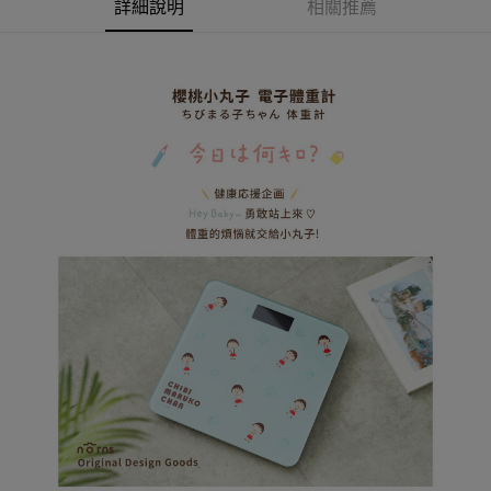
AFTEE先享後付
詳細說明
相關推薦
1.本服務由台灣大哥大提供，台灣大哥大用戶可立即使用無須另外申請。
2.付款方式選擇「大哥付你分期」，訂單成立後會自動跳轉到大哥付的交易
相關說明
流程，驗證手機門號後，選擇欲分期的期數、繳款截止日，確認付款後即完
【關於「AFTEE先享後付」】
成交易。
ATM付款
AFTEE先享後付是「在收到商品之後才付款」的支付方式。 讓您購物簡單
3.實際核准額度、可分期數及費用金額請依後續交易確認頁面所載為準。
便利好安心！
4.訂單成立30分鐘內，如未前往確認交易或遇審核未通過，訂單將自動取
１．簡單：不需註冊會員、不需綁卡、不需儲值。
運送方式
消。如遇「轉專審核」未通過狀況，表示未達大哥付你分期系統評分，恕無
２．便利：只要手機號碼，簡訊認證，即可結帳。
法說明評估內容。
３．安心：先確認商品／服務後，再付款。
全家取貨付款
【繳款方式說明】
1.分期款項不併入電信帳單，「大哥付你分期」於每月結算日後寄送繳費提
每筆NT$80，滿NT$599(含以上)免運費
【「AFTEE先享後付」結帳流程】
醒簡訊。
１．於結帳方式選擇「AFTEE先享後付」後，將跳轉至「AFTEE先享後付」
2.透過簡訊連結打開帳單後，可選擇「超商條碼／台灣大直營門市／銀行轉
普通全家取貨付款
結帳頁面，進行簡訊認證並確認金額後，即可完成結帳。
帳／街口支付／iPASS MONEY」等通路繳費。
２．訂單成立數日內，您將收到繳費通知簡訊。
每筆NT$80，滿NT$599(含以上)免運費
３．收到繳費通知簡訊後14天內，點擊此簡訊中的連結，可透過四大超商／
【注意事項】
ATM／網路銀行／等多元方式進行付款，方視為交易完成。
普通付款後全家取貨
1.本服務係由「台灣大哥大股份有限公司」（以下簡稱本公司）所提供，讓
※ 請注意：結帳手續完成當下不需立刻繳費，但若您需要取消訂單，請聯絡
用戶於交易時，得透過本服務購買商品或服務，並由商店將買賣／分期付款
每筆NT$80，滿NT$599(含以上)免運費
購買商品的店家。未經商家同意取消之訂單仍視為有效，需透過AFTEE先享
買賣價金債權讓與本公司後，依約使用本公司帳單繳交帳款。
後付繳納相關費用。
2.基於同意付款使用「大哥付你分期」之契約關係目的，商店將以您的個人
付款後全家取貨
※ 交易是否成功請以「AFTEE先享後付 」之結帳頁面顯示為準，若有關於
資料（包含姓名、電話或地址）提供予台灣大哥大進項蒐集、處理及利用，
是否繳費成功／繳費後需取消欲退款等相關疑問，請聯繫「AFTEE先享後付
每筆NT$80，滿NT$599(含以上)免運費
由本公司與您本人進行分期帳單所需資料之確認、核對及更正。
客戶支援中心」
https://netprotections.freshdesk.com/support/home
3.完整用戶服務條款，請詳閱以下連結：
https://oppay.tw/userRule
(未開放，請勿選擇此選項)普通付款後萊爾富取貨
【注意事項】
１．透過由恩沛科技股份有限公司提供之「AFTEE先享後付」服務完成之交
每筆NT$1,000