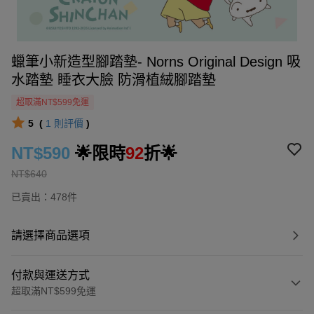
蠟筆小新造型腳踏墊- Norns Original Design 吸
水踏墊 睡衣大臉 防滑植絨腳踏墊
超取滿NT$599免運
5
(
1
則評價
)
NT$590
🌟限時
92
折🌟
NT$640
已賣出：478件
請選擇商品選項
付款與運送方式
超取滿NT$599免運