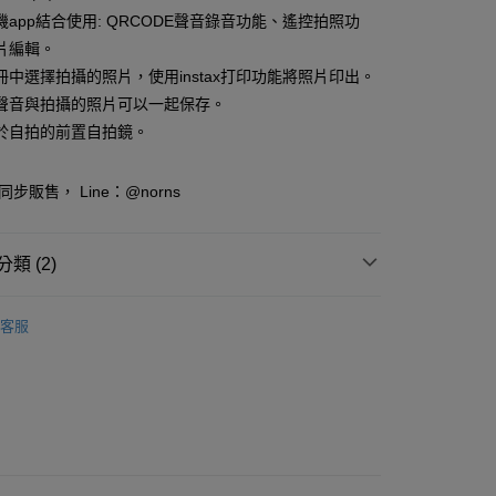
付款
業儲蓄銀行
台北富邦商業銀行
業銀行
彰化商業銀行
機app結合使用: QRCODE聲音錄音功能、遙控拍照功
華商業銀行
兆豐國際商業銀行
業儲蓄銀行
台北富邦商業銀行
片編輯。
小企業銀行
台中商業銀行
華商業銀行
兆豐國際商業銀行
冊中選擇拍攝的照片，使用instax打印功能將照片印出。
台灣）商業銀行
華泰商業銀行
小企業銀行
台中商業銀行
業銀行
遠東國際商業銀行
聲音與拍攝的照片可以一起保存。
台灣）商業銀行
華泰商業銀行
業銀行
永豐商業銀行
於自拍的前置自拍鏡。
業銀行
遠東國際商業銀行
業銀行
星展（台灣）商業銀行
業銀行
永豐商業銀行
y
際商業銀行
中國信託商業銀行
業銀行
星展（台灣）商業銀行
同步販售， Line：@norns
天信用卡公司
際商業銀行
中國信託商業銀行
天信用卡公司
分期
類 (2)
你分期使用說明】
相機｜配件
拍立得相機 | 沖印機
享後付
由台灣大哥大提供，台灣大哥大用戶可立即使用無須另外申請。
客服
式選擇「大哥付你分期」，訂單成立後會自動跳轉到大哥付的交易
品《8/6❤新品上市》
證手機門號後，選擇欲分期的期數、繳款截止日，確認付款後即
FTEE先享後付」】
。
先享後付是「在收到商品之後才付款」的支付方式。 讓您購物簡單
准額度、可分期數及費用金額請依後續交易確認頁面所載為準。
心！
立30分鐘內，如未前往確認交易或遇審核未通過，訂單將自動取
：不需註冊會員、不需綁卡、不需儲值。
「轉專審核」未通過狀況，表示未達大哥付你分期系統評分，恕
：只要手機號碼，簡訊認證，即可結帳。
評估內容。
：先確認商品／服務後，再付款。
式說明】
付款
項不併入電信帳單，「大哥付你分期」於每月結算日後寄送繳費提