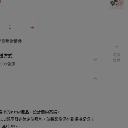
不適用折價券
清除
送方式
紀錄
599免運
次付款
期付款
0 利率 每期
NT$1,730
21家銀行
小的instax產品，設計簡約高端。
0 利率 每期
NT$865
21家銀行
庫商業銀行
第一商業銀行
LCD顯示器完美定位照片，並將影像保存到相機記憶卡
業銀行
彰化商業銀行
o SD卡中。
庫商業銀行
第一商業銀行