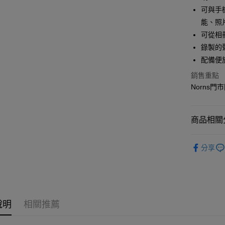
超商取貨
上海商
華南商
可與手
國泰世
LINE Pay
上海商
能、照
臺灣中
國泰世
可從相
匯豐（
Apple Pay
臺灣中
聯邦商
錄製的
匯豐（
悠遊付
元大商
配備便
聯邦商
玉山商
元大商
Google Pa
銷售重點
台新國
玉山商
Norns門市
台灣樂
台新國
全盈+PAY
台灣樂
大哥付你
商品相關分
相關說明
【大哥付
拍立得｜
AFTEE先
1.本服務
分享
2.付款方
相關說明
🔥本週新
流程，驗
【關於「A
ATM付款
完成交易
AFTEE
3.實際核
便利好安
4.訂單成
１．簡單
消。如遇
２．便利
運送方式
說明
相關推薦
無法說明
３．安心
【繳款方
全家取貨
1.分期款