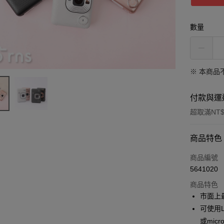
數量
※ 本商品
付款與運
超取滿NT$
付款方式
商品特色
信用卡一
商品編號
5641020
信用卡分
商品特色
3 期 
市面上最
6 期 
合作金
可使用
華南商
或micr
合作金