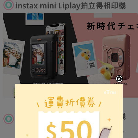
５．嚴禁
每筆NT$8
形，恩沛
動。
普通付款後
每筆NT$8
付款後7-1
每筆NT$8
宅配
每筆NT$1
離島郵局
每筆NT$1