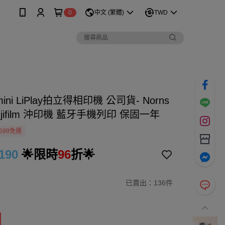
0
中文 (繁體)
TWD
x mini LiPlay拍立得相印機 公司貨- Norns
ujifilm 沖印機 藍牙手機列印 保固一年
599免運
190
🌟限時
96
折🌟
已賣出：136件