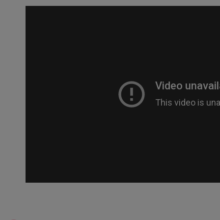
【「AFT
醒簡訊。
每筆NT$8
１．於結帳
2.透過簡
付」結帳
帳／街口支
普通全家
２．訂單
３．收到繳
每筆NT$8
【注意事
／ATM／
1.本服務
※ 請注意
普通付款
用戶於交
絡購買商品
款買賣價
先享後付
每筆NT$8
2.基於同
※ 交易是
資料（包
是否繳費成
付款後全
用，由本
付客戶支
每筆NT$8
3.完整用
【注意事
(未開放，
１．透過由
交易，需
每筆NT$1,
求債權轉
２．關於
(未開放，
https://aft
每筆NT$1,
３．未成
「AFTE
7-11取貨
任。
４．使用「
每筆NT$8
即時審查
結果請求
普通7-1