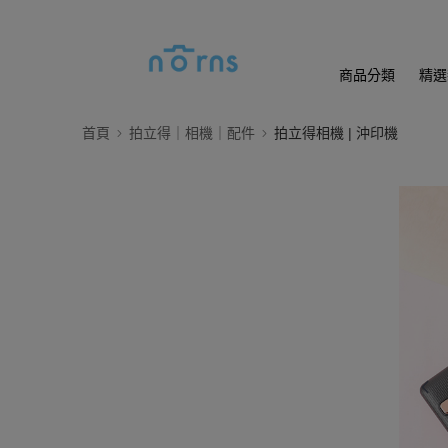
商品分類
精選
首頁
拍立得｜相機｜配件
拍立得相機 | 沖印機