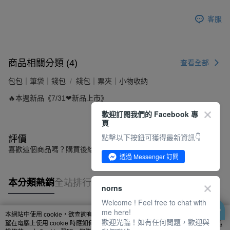
客服
商品相關分類 (4)
查看全部
包包｜筆袋｜錢包
錢包｜票夾｜小物收納
🔥本週新品《7/31❤新品上市》
歡迎訂閱我們的 Facebook 專
頁
點擊以下按鈕可獲得最新資訊👇
評價
喜歡這個商品嗎？購買後給他一個好評吧
透過 Messenger 訂閱
本分類熱銷
全站排行
norns
Welcome ! Feel free to chat with
me here!
本網站中使用 cookie，欲查詢有關本網站使用 cookie 方式之詳情，及若您不希
歡迎光臨！如有任何問題，歡迎與
熱門標籤
望在電腦上使用 cookie 時應如何變更電腦的 cookie 設定，請參閱本網站「
隱私