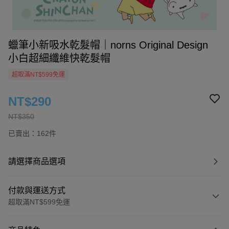
蠟筆小新吸水乾髮帽｜norns Original Design
小白超細纖維快乾髮帽
超取滿NT$599免運
NT$290
NT$350
已賣出：162件
請選擇商品選項
付款與運送方式
超取滿NT$599免運
付款方式