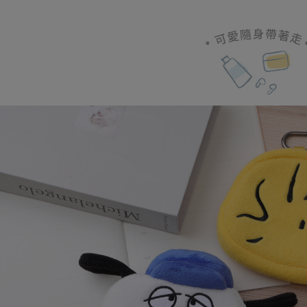
2.透過簡
付」結帳
帳／街口支
普通全家
２．訂單
３．收到繳
每筆NT$8
【注意事
／ATM／
1.本服務
※ 請注意
普通付款
用戶於交
絡購買商品
款買賣價
先享後付
每筆NT$8
2.基於同
※ 交易是
資料（包
是否繳費成
付款後全
用，由本
付客戶支
每筆NT$8
3.完整用
【注意事
(未開放，
１．透過由
交易，需
每筆NT$1,
求債權轉
２．關於
(未開放，
https://aft
每筆NT$1,
３．未成
「AFTE
7-11取貨
任。
４．使用「
每筆NT$8
即時審查
結果請求
普通7-1
５．嚴禁
每筆NT$8
形，恩沛