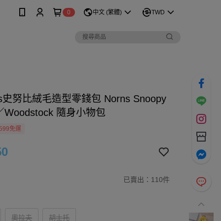
0
中文 (繁體)
TWD
ts史努比絨毛造型零錢包 Norns Snoopy
／Woodstock 隨身小物包
599免運
50
已賣出：110件
奧拉夫
胡士托