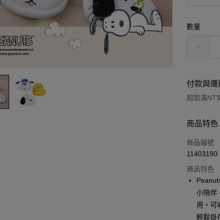
數量
付款與運
超取滿NT$
付款方式
商品特色
信用卡一
商品編號
11403190
信用卡分
商品特色
3 期 
Pean
6 期 
合作金
小陪伴
華南商
用。可
合作金
超商取貨
上海商
華南商
輕鬆掛在