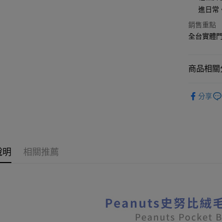
國泰世
LINE Pay
上海商
進日常
臺灣中
國泰世
匯豐（
Apple Pay
銷售重點
臺灣中
聯邦商
全台實體門市
匯豐（
悠遊付
元大商
聯邦商
玉山商
元大商
Google Pa
台新國
商品相關分
玉山商
台灣樂
台新國
全盈+PAY
包包｜筆
台灣樂
分享
大哥付你
🔥本週新
相關說明
【大哥付
Snoopy
AFTEE先
1.本服務
🌞Norns Or
2.付款方
相關說明
流程，驗
【關於「A
說明
相關推薦
ATM付款
完成交易
AFTEE
3.實際核
便利好安
4.訂單成
１．簡單
消。如遇
２．便利
運送方式
無法說明
３．安心
【繳款方
全家取貨
1.分期款
【「AFT
醒簡訊。
每筆NT$8
１．於結帳