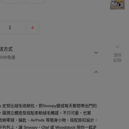
送方式
清除
599免運
紀錄
次付款
期付款
0 利率 每期
NT$116
21家銀行
uts 史努比絨毛收納包，把Snoopy變成每天都想帶出門的
0 利率 每期
NT$58
21家銀行
庫商業銀行
第一商業銀行
。圓潤立體造型搭配柔軟絨毛觸感，不只可愛，也實
業銀行
彰化商業銀行
收納零錢、鑰匙、AirPods 等隨身小物，搭配掛扣設計，
庫商業銀行
第一商業銀行
付款
業儲蓄銀行
台北富邦商業銀行
業銀行
彰化商業銀行
包包上，讓 Snoopy、Olaf 或 Woodstock 陪你一起走