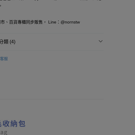
華商業銀行
兆豐國際商業銀行
業儲蓄銀行
台北富邦商業銀行
。
小企業銀行
台中商業銀行
華商業銀行
兆豐國際商業銀行
台灣）商業銀行
華泰商業銀行
小企業銀行
台中商業銀行
業銀行
遠東國際商業銀行
、百貨專櫃同步販售， Line：@nornstw
台灣）商業銀行
華泰商業銀行
業銀行
永豐商業銀行
業銀行
遠東國際商業銀行
業銀行
星展（台灣）商業銀行
業銀行
永豐商業銀行
y
際商業銀行
中國信託商業銀行
類 (4)
業銀行
星展（台灣）商業銀行
天信用卡公司
際商業銀行
中國信託商業銀行
袋｜錢包
錢包｜票夾｜小物收納
天信用卡公司
客服
分期
品《7/31❤新品上市》
你分期使用說明】
│史努比
享後付
由台灣大哥大提供，台灣大哥大用戶可立即使用無須另外申請。
iginal Design
史努比-生活週邊
式選擇「大哥付你分期」，訂單成立後會自動跳轉到大哥付的交易
證手機門號後，選擇欲分期的期數、繳款截止日，確認付款後即
FTEE先享後付」】
。
先享後付是「在收到商品之後才付款」的支付方式。 讓您購物簡單
准額度、可分期數及費用金額請依後續交易確認頁面所載為準。
心！
立30分鐘內，如未前往確認交易或遇審核未通過，訂單將自動取
：不需註冊會員、不需綁卡、不需儲值。
「轉專審核」未通過狀況，表示未達大哥付你分期系統評分，恕
：只要手機號碼，簡訊認證，即可結帳。
評估內容。
：先確認商品／服務後，再付款。
式說明】
付款
項不併入電信帳單，「大哥付你分期」於每月結算日後寄送繳費提
EE先享後付」結帳流程】
0，滿NT$599(含以上)免運費
方式選擇「AFTEE先享後付」後，將跳轉至「AFTEE先享後