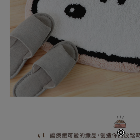
7-11取貨
任。
４．使用「
每筆NT$8
即時審查
結果請求
普通7-1
５．嚴禁
每筆NT$8
形，恩沛
動。
普通付款後
每筆NT$8
付款後7-1
每筆NT$8
宅配
每筆NT$1
離島郵局
每筆NT$1