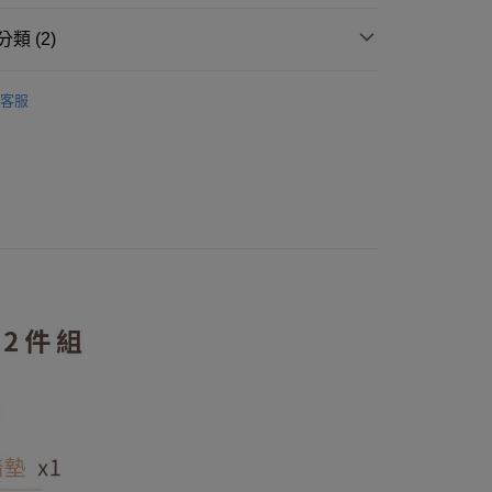
0 利率 每期
NT$246
21家銀行
類 (2)
0 利率 每期
NT$123
21家銀行
庫商業銀行
第一商業銀行
業銀行
彰化商業銀行
推薦
庫商業銀行
第一商業銀行
付款
業儲蓄銀行
台北富邦商業銀行
客服
業銀行
彰化商業銀行
！人氣熱銷禮組93折up
華商業銀行
兆豐國際商業銀行
業儲蓄銀行
台北富邦商業銀行
小企業銀行
台中商業銀行
華商業銀行
兆豐國際商業銀行
台灣）商業銀行
華泰商業銀行
小企業銀行
台中商業銀行
業銀行
遠東國際商業銀行
台灣）商業銀行
華泰商業銀行
業銀行
永豐商業銀行
業銀行
遠東國際商業銀行
業銀行
星展（台灣）商業銀行
業銀行
永豐商業銀行
y
際商業銀行
中國信託商業銀行
業銀行
星展（台灣）商業銀行
天信用卡公司
際商業銀行
中國信託商業銀行
天信用卡公司
分期
你分期使用說明】
享後付
由台灣大哥大提供，台灣大哥大用戶可立即使用無須另外申請。
式選擇「大哥付你分期」，訂單成立後會自動跳轉到大哥付的交易
證手機門號後，選擇欲分期的期數、繳款截止日，確認付款後即
FTEE先享後付」】
。
先享後付是「在收到商品之後才付款」的支付方式。 讓您購物簡單
准額度、可分期數及費用金額請依後續交易確認頁面所載為準。
心！