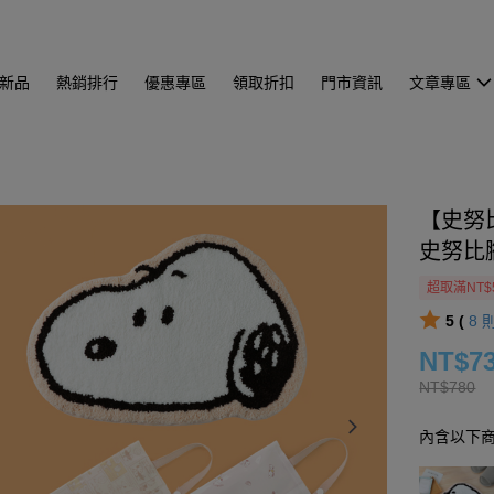
新品
熱銷排行
優惠專區
領取折扣
門市資訊
文章專區
【史努比
史努比
超取滿NT$
5 (
8
NT$7
NT$780
內含以下