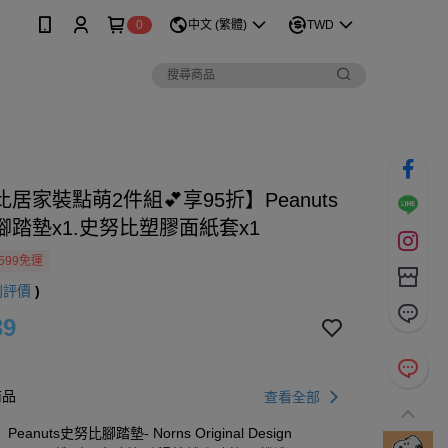
0
中文 (繁體)
TWD
居家裝點萌2件組💕享95折】Peanuts
腳踏墊x1.史努比塑膠面紙套x1
599免運
則評價
)
39
商品
查看全部
Peanuts史努比腳踏墊- Norns Original Design