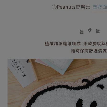
4.訂單成
１．簡單
消。如遇
２．便利
運送方式
無法說明
３．安心
【繳款方
全家取貨
1.分期款
【「AFT
醒簡訊。
每筆NT$8
１．於結帳
2.透過簡
付」結帳
帳／街口支
普通全家
２．訂單
３．收到繳
每筆NT$8
【注意事
／ATM／
1.本服務
※ 請注意
普通付款
用戶於交
絡購買商品
款買賣價
先享後付
每筆NT$8
2.基於同
※ 交易是
資料（包
是否繳費成
付款後全
用，由本
付客戶支
每筆NT$8
3.完整用
【注意事
(未開放，
１．透過由
交易，需
每筆NT$1,
求債權轉
２．關於
(未開放，
https://aft
每筆NT$1,
３．未成
「AFTE