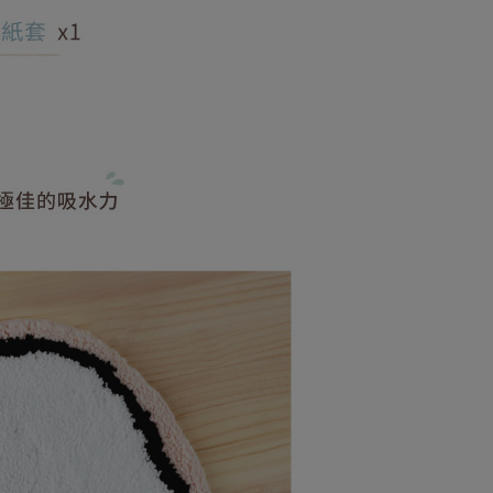
立30分鐘內，如未前往確認交易或遇審核未通過，訂單將自動取
：不需註冊會員、不需綁卡、不需儲值。
「轉專審核」未通過狀況，表示未達大哥付你分期系統評分，恕
：只要手機號碼，簡訊認證，即可結帳。
評估內容。
：先確認商品／服務後，再付款。
式說明】
付款
項不併入電信帳單，「大哥付你分期」於每月結算日後寄送繳費提
EE先享後付」結帳流程】
0，滿NT$599(含以上)免運費
方式選擇「AFTEE先享後付」後，將跳轉至「AFTEE先享後
訊連結打開帳單後，可選擇「超商條碼／台灣大直營門市／銀行轉
頁面，進行簡訊認證並確認金額後，即可完成結帳。
付／iPASS MONEY」等通路繳費。
取貨付款
成立數日內，您將收到繳費通知簡訊。
費通知簡訊後14天內，點擊此簡訊中的連結，可透過四大超商
0，滿NT$599(含以上)免運費
項】
網路銀行／等多元方式進行付款，方視為交易完成。
係由「台灣大哥大股份有限公司」（以下簡稱本公司）所提供，讓
：結帳手續完成當下不需立刻繳費，但若您需要取消訂單，請聯
後全家取貨
易時，得透過本服務購買商品或服務，並由商店將買賣／分期付
的店家。未經商家同意取消之訂單仍視為有效，需透過AFTEE
金債權讓與本公司後，依約使用本公司帳單繳交帳款。
繳納相關費用。
0，滿NT$599(含以上)免運費
意付款使用「大哥付你分期」之契約關係目的，商店將以您的個人
否成功請以「AFTEE先享後付 」之結帳頁面顯示為準，若有關於
含姓名、電話或地址）提供予台灣大哥大進項蒐集、處理及利
功／繳費後需取消欲退款等相關疑問，請聯繫「AFTEE先享後
家取貨
公司與您本人進行分期帳單所需資料之確認、核對及更正。
援中心」
https://netprotections.freshdesk.com/support/home
0，滿NT$599(含以上)免運費
戶服務條款，請詳閱以下連結：
https://oppay.tw/userRule
項】
請勿選擇此選項)普通付款後萊爾富取貨
恩沛科技股份有限公司提供之「AFTEE先享後付」服務完成之
依本服務之必要範圍內提供個人資料，並將交易相關給付款項請
000
讓予恩沛科技股份有限公司。
個人資料處理事宜，請瀏覽以下網址：
請勿選擇此選項)付款後萊爾富取貨
ee.tw/terms/#terms3
000
年的使用者請事先徵得法定代理人或監護人之同意方可使用
E先享後付」，若未經同意申辦者引起之損失，本公司不負相關責