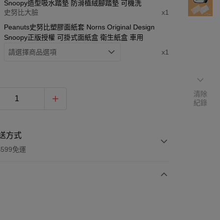
Snoopy造型吸水踏墊 防滑植絨腳踏墊 可機洗
史努比大臉
x1
Peanuts史努比塑膠面紙套 Norns Original Design
Snoopy正版授權 可掛式面紙盒 衛生紙盒 車用
請選擇商品選項
x1
清除
紀錄
送方式
599免運
次付款
期付款