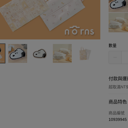
數量
付款與運
超取滿NT$
付款方式
商品特色
信用卡一
商品編號
10939945
信用卡分