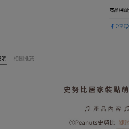
3 期 
商品相關分
6 期 
合作金
華南商
人氣商品
合作金
超商取貨
上海商
分享
華南商
😘超省心
國泰世
LINE Pay
上海商
臺灣中
國泰世
匯豐（
Apple Pay
臺灣中
聯邦商
匯豐（
悠遊付
元大商
聯邦商
說明
相關推薦
玉山商
元大商
Google Pa
台新國
玉山商
台灣樂
台新國
全盈+PAY
台灣樂
大哥付你
相關說明
【大哥付
AFTEE先
1.本服務
2.付款方
相關說明
流程，驗
【關於「A
ATM付款
完成交易
AFTEE
3.實際核
便利好安