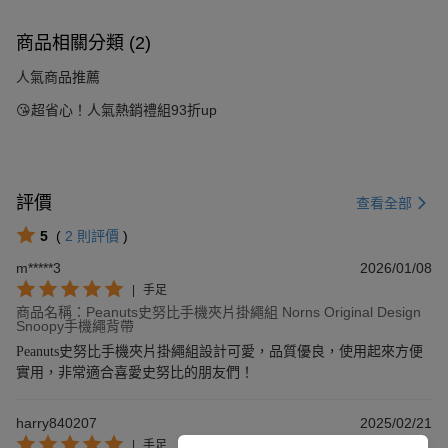
商品相關分類 (2)
人氣商品推薦
😘超省心！人氣熱銷禮組93折up
評價
查看全部
5
(
2
則評價
)
m*****3
2026/01/08
|
手足
商品名稱：Peanuts史努比手機夾片掛繩組 Norns Original Design
Snoopy手機繩背帶
Peanuts史努比手機夾片掛繩組設計可愛，品質優良，使用起來方便
實用，非常適合喜愛史努比的朋友們！
harry840207
2025/02/21
|
手足