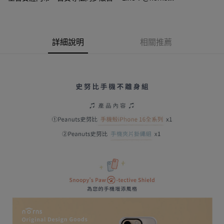
玉山商業銀行
星展（台灣）商業銀行
元大商業銀行
永豐商業銀行
Google Pay
台新國際商業銀行
中國信託商業銀行
玉山商業銀行
星展（台灣）商業銀行
台灣樂天信用卡公司
台新國際商業銀行
中國信託商業銀行
全盈+PAY
台灣樂天信用卡公司
詳細說明
相關推薦
大哥付你分期
相關說明
【大哥付你分期使用說明】
AFTEE先享後付
1.本服務由台灣大哥大提供，台灣大哥大用戶可立即使用無須另外申請。
2.付款方式選擇「大哥付你分期」，訂單成立後會自動跳轉到大哥付的交易
相關說明
流程，驗證手機門號後，選擇欲分期的期數、繳款截止日，確認付款後即完
【關於「AFTEE先享後付」】
成交易。
ATM付款
AFTEE先享後付是「在收到商品之後才付款」的支付方式。 讓您購物簡單
3.實際核准額度、可分期數及費用金額請依後續交易確認頁面所載為準。
便利好安心！
4.訂單成立30分鐘內，如未前往確認交易或遇審核未通過，訂單將自動取
１．簡單：不需註冊會員、不需綁卡、不需儲值。
運送方式
消。如遇「轉專審核」未通過狀況，表示未達大哥付你分期系統評分，恕無
２．便利：只要手機號碼，簡訊認證，即可結帳。
法說明評估內容。
３．安心：先確認商品／服務後，再付款。
全家取貨付款
【繳款方式說明】
1.分期款項不併入電信帳單，「大哥付你分期」於每月結算日後寄送繳費提
每筆NT$80，滿NT$599(含以上)免運費
【「AFTEE先享後付」結帳流程】
醒簡訊。
１．於結帳方式選擇「AFTEE先享後付」後，將跳轉至「AFTEE先享後付」
2.透過簡訊連結打開帳單後，可選擇「超商條碼／台灣大直營門市／銀行轉
普通全家取貨付款
結帳頁面，進行簡訊認證並確認金額後，即可完成結帳。
帳／街口支付／iPASS MONEY」等通路繳費。
２．訂單成立數日內，您將收到繳費通知簡訊。
每筆NT$80，滿NT$599(含以上)免運費
３．收到繳費通知簡訊後14天內，點擊此簡訊中的連結，可透過四大超商／
【注意事項】
ATM／網路銀行／等多元方式進行付款，方視為交易完成。
普通付款後全家取貨
1.本服務係由「台灣大哥大股份有限公司」（以下簡稱本公司）所提供，讓
※ 請注意：結帳手續完成當下不需立刻繳費，但若您需要取消訂單，請聯絡