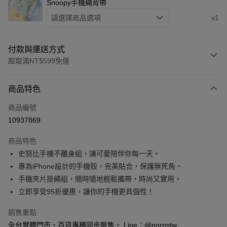
Snoopy手機繩背帶
請選擇商品選項
x1
付款與運送方式
超取滿NT$599免運
付款方式
商品特色
信用卡一次付款
商品編號
信用卡分期付款
10937869
3 期 0 利率 每期
NT$373
21家銀行
商品特色
6 期 0 利率 每期
NT$186
21家銀行
合作金庫商業銀行
第一商業銀行
史努比手機不離身組，讓可愛陪伴你每一天。
華南商業銀行
彰化商業銀行
合作金庫商業銀行
第一商業銀行
超商取貨付款
專為iPhone設計的手機殼，完美貼合，保護無死角。
上海商業儲蓄銀行
台北富邦商業銀行
華南商業銀行
彰化商業銀行
國泰世華商業銀行
兆豐國際商業銀行
手機夾片掛繩組，隨時隨地輕鬆攜帶，時尚又實用。
LINE Pay
上海商業儲蓄銀行
台北富邦商業銀行
臺灣中小企業銀行
台中商業銀行
立即享受95折優惠，讓你的手機更具個性！
國泰世華商業銀行
兆豐國際商業銀行
匯豐（台灣）商業銀行
華泰商業銀行
Apple Pay
臺灣中小企業銀行
台中商業銀行
聯邦商業銀行
遠東國際商業銀行
銷售重點
匯豐（台灣）商業銀行
華泰商業銀行
悠遊付
元大商業銀行
永豐商業銀行
全台實體門市、百貨專櫃同步販售， Line：@nornstw
聯邦商業銀行
遠東國際商業銀行