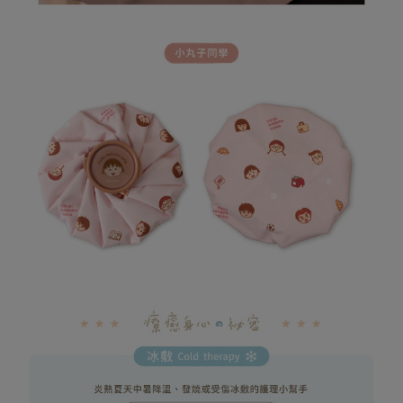
(未開放，請勿選擇此選項)付款後萊爾富取貨
２．關於個人資料處理事宜，請瀏覽以下網址：
每筆NT$1,000
https://aftee.tw/terms/#terms3
３．未成年的使用者請事先徵得法定代理人或監護人之同意方可使用
7-11取貨付款
「AFTEE先享後付」，若未經同意申辦者引起之損失，本公司不負相關責
任。
每筆NT$80，滿NT$599(含以上)免運費
４．使用「AFTEE先享後付」時，將依據個別帳號之用戶狀況，依本公司即
時審查核予不同之上限額度；若仍有額度不足之情形，本公司將視審查結果
普通7-11取貨付款
請求用戶進行身份認證。
每筆NT$80，滿NT$599(含以上)免運費
５．嚴禁一人註冊多個帳號或使用他人資訊註冊。若發現惡意使用之情形，
恩沛科技股份有限公司將有權停止該用戶之使用額度並採取法律行動。
普通付款後7-11取貨
每筆NT$80，滿NT$599(含以上)免運費
付款後7-11取貨
每筆NT$80，滿NT$599(含以上)免運費
宅配
每筆NT$100，滿NT$999(含以上)免運費
離島郵局
每筆NT$100，滿NT$999(含以上)免運費