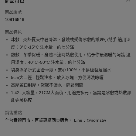
商品特色
信用卡一次付款
商品編號
信用卡分期付款
10916848
3 期 0 利率 每期
NT$93
21家銀行
商品特色
6 期 0 利率 每期
NT$46
21家銀行
合作金庫商業銀行
第一商業銀行
冰敷 : 炎熱夏天中暑降溫、發燒或受傷冰敷的護理小幫手 適用溫
華南商業銀行
彰化商業銀行
合作金庫商業銀行
第一商業銀行
超商取貨付款
度：3°C~15°C 注水量：約七分滿
上海商業儲蓄銀行
台北富邦商業銀行
華南商業銀行
彰化商業銀行
國泰世華商業銀行
兆豐國際商業銀行
熱敷 : 冬季保暖、身體不適時熱敷使用，給予你最溫暖的呵護 適
LINE Pay
上海商業儲蓄銀行
台北富邦商業銀行
臺灣中小企業銀行
台中商業銀行
用溫度：40°C~50°C 注水量：約七分滿
國泰世華商業銀行
兆豐國際商業銀行
匯豐（台灣）商業銀行
華泰商業銀行
Apple Pay
臺灣中小企業銀行
台中商業銀行
袋身為多折式密合車縫，安心100%，不易破裂及漏水
聯邦商業銀行
遠東國際商業銀行
匯豐（台灣）商業銀行
華泰商業銀行
5cm大口徑 : 輕鬆注水、放入冰塊，方便清洗晾曬
悠遊付
元大商業銀行
永豐商業銀行
聯邦商業銀行
遠東國際商業銀行
高壓蓋口封壓，緊密不漏水，輕鬆開闔
玉山商業銀行
星展（台灣）商業銀行
元大商業銀行
永豐商業銀行
Google Pay
1.42L大容量，21CM大面積，用途更多元，無論是冰敷或熱敷都
台新國際商業銀行
中國信託商業銀行
玉山商業銀行
星展（台灣）商業銀行
台灣樂天信用卡公司
能完美搭配
台新國際商業銀行
中國信託商業銀行
全盈+PAY
台灣樂天信用卡公司
銷售重點
大哥付你分期
全台實體門市、百貨專櫃同步販售， Line：@nornstw
相關說明
【大哥付你分期使用說明】
AFTEE先享後付
1.本服務由台灣大哥大提供，台灣大哥大用戶可立即使用無須另外申請。