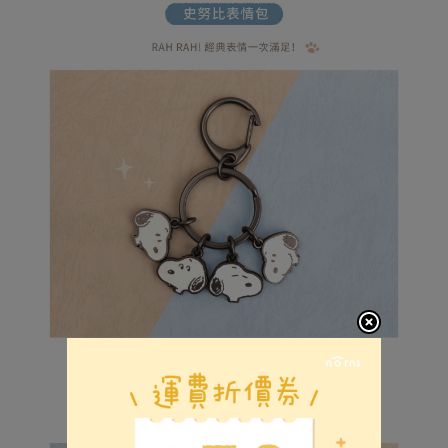
易，需依本服務之必要範圍內提供個人資料，並將交易相關給付款項請求債
權轉讓予恩沛科技股份有限公司。
(未開放，請勿選擇此選項)付款後萊爾富取貨
２．關於個人資料處理事宜，請瀏覽以下網址：
每筆NT$1,000
https://aftee.tw/terms/#terms3
３．未成年的使用者請事先徵得法定代理人或監護人之同意方可使用
7-11取貨付款
「AFTEE先享後付」，若未經同意申辦者引起之損失，本公司不負相關責
任。
每筆NT$80，滿NT$599(含以上)免運費
４．使用「AFTEE先享後付」時，將依據個別帳號之用戶狀況，依本公司即
時審查核予不同之上限額度；若仍有額度不足之情形，本公司將視審查結果
普通7-11取貨付款
請求用戶進行身份認證。
每筆NT$80，滿NT$599(含以上)免運費
５．嚴禁一人註冊多個帳號或使用他人資訊註冊。若發現惡意使用之情形，
恩沛科技股份有限公司將有權停止該用戶之使用額度並採取法律行動。
普通付款後7-11取貨
每筆NT$80，滿NT$599(含以上)免運費
付款後7-11取貨
每筆NT$80，滿NT$599(含以上)免運費
宅配
每筆NT$100，滿NT$999(含以上)免運費
離島郵局
每筆NT$100，滿NT$999(含以上)免運費