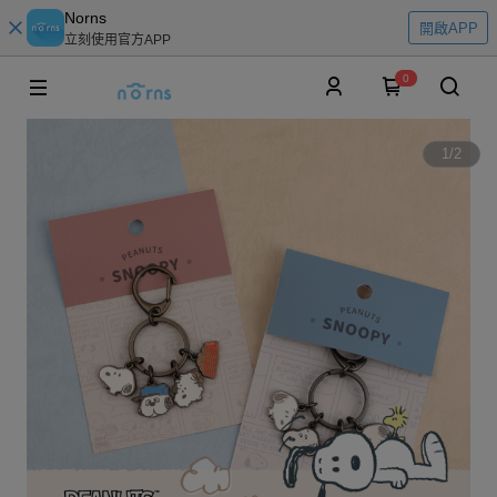
Norns
開啟APP
立刻使用官方APP
0
1
/
2