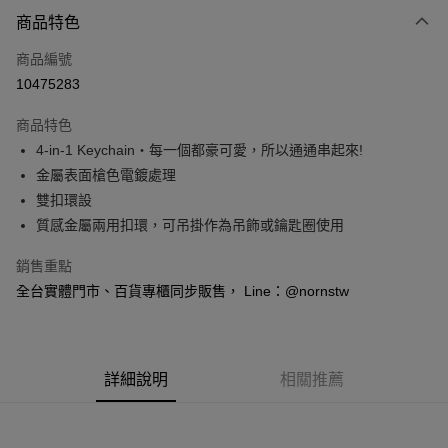
付款方式
商品特色
信用卡一次付款
商品編號
信用卡分期付款
10475283
3 期 0 利率 每期
NT$96
21家銀行
商品特色
6 期 0 利率 每期
NT$48
21家銀行
合作金庫商業銀行
第一商業銀行
4-in-1 Keychain‧每一個都豪可愛，所以通通串起來!
華南商業銀行
彰化商業銀行
合作金庫商業銀行
第一商業銀行
超商取貨付款
金屬表面槍色電鍍處理
上海商業儲蓄銀行
台北富邦商業銀行
華南商業銀行
彰化商業銀行
國泰世華商業銀行
兆豐國際商業銀行
雙扣環設
LINE Pay
上海商業儲蓄銀行
台北富邦商業銀行
臺灣中小企業銀行
台中商業銀行
質感金屬兩用扣環，可吊掛作為吊飾或鑰匙圈使用
國泰世華商業銀行
兆豐國際商業銀行
匯豐（台灣）商業銀行
華泰商業銀行
Apple Pay
臺灣中小企業銀行
台中商業銀行
聯邦商業銀行
遠東國際商業銀行
銷售重點
匯豐（台灣）商業銀行
華泰商業銀行
悠遊付
元大商業銀行
永豐商業銀行
全台實體門市、百貨專櫃同步販售， Line：@nornstw
聯邦商業銀行
遠東國際商業銀行
玉山商業銀行
星展（台灣）商業銀行
元大商業銀行
永豐商業銀行
Google Pay
台新國際商業銀行
中國信託商業銀行
玉山商業銀行
星展（台灣）商業銀行
台灣樂天信用卡公司
台新國際商業銀行
中國信託商業銀行
全盈+PAY
台灣樂天信用卡公司
詳細說明
相關推薦
大哥付你分期
相關說明
【大哥付你分期使用說明】