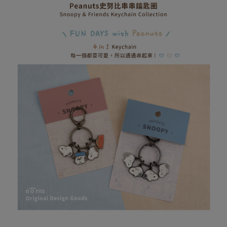
AFTEE先享後付
1.本服務由台灣大哥大提供，台灣大哥大用戶可立即使用無須另外申請。
2.付款方式選擇「大哥付你分期」，訂單成立後會自動跳轉到大哥付的交易
相關說明
流程，驗證手機門號後，選擇欲分期的期數、繳款截止日，確認付款後即完
【關於「AFTEE先享後付」】
成交易。
ATM付款
AFTEE先享後付是「在收到商品之後才付款」的支付方式。 讓您購物簡單
3.實際核准額度、可分期數及費用金額請依後續交易確認頁面所載為準。
便利好安心！
4.訂單成立30分鐘內，如未前往確認交易或遇審核未通過，訂單將自動取
１．簡單：不需註冊會員、不需綁卡、不需儲值。
運送方式
消。如遇「轉專審核」未通過狀況，表示未達大哥付你分期系統評分，恕無
２．便利：只要手機號碼，簡訊認證，即可結帳。
法說明評估內容。
３．安心：先確認商品／服務後，再付款。
全家取貨付款
【繳款方式說明】
1.分期款項不併入電信帳單，「大哥付你分期」於每月結算日後寄送繳費提
每筆NT$80，滿NT$599(含以上)免運費
【「AFTEE先享後付」結帳流程】
醒簡訊。
１．於結帳方式選擇「AFTEE先享後付」後，將跳轉至「AFTEE先享後付」
2.透過簡訊連結打開帳單後，可選擇「超商條碼／台灣大直營門市／銀行轉
普通全家取貨付款
結帳頁面，進行簡訊認證並確認金額後，即可完成結帳。
帳／街口支付／iPASS MONEY」等通路繳費。
２．訂單成立數日內，您將收到繳費通知簡訊。
每筆NT$80，滿NT$599(含以上)免運費
３．收到繳費通知簡訊後14天內，點擊此簡訊中的連結，可透過四大超商／
【注意事項】
ATM／網路銀行／等多元方式進行付款，方視為交易完成。
普通付款後全家取貨
1.本服務係由「台灣大哥大股份有限公司」（以下簡稱本公司）所提供，讓
※ 請注意：結帳手續完成當下不需立刻繳費，但若您需要取消訂單，請聯絡
用戶於交易時，得透過本服務購買商品或服務，並由商店將買賣／分期付款
每筆NT$80，滿NT$599(含以上)免運費
購買商品的店家。未經商家同意取消之訂單仍視為有效，需透過AFTEE先享
買賣價金債權讓與本公司後，依約使用本公司帳單繳交帳款。
後付繳納相關費用。
2.基於同意付款使用「大哥付你分期」之契約關係目的，商店將以您的個人
付款後全家取貨
※ 交易是否成功請以「AFTEE先享後付 」之結帳頁面顯示為準，若有關於
資料（包含姓名、電話或地址）提供予台灣大哥大進項蒐集、處理及利用，
是否繳費成功／繳費後需取消欲退款等相關疑問，請聯繫「AFTEE先享後付
每筆NT$80，滿NT$599(含以上)免運費
由本公司與您本人進行分期帳單所需資料之確認、核對及更正。
客戶支援中心」
https://netprotections.freshdesk.com/support/home
3.完整用戶服務條款，請詳閱以下連結：
https://oppay.tw/userRule
(未開放，請勿選擇此選項)普通付款後萊爾富取貨
【注意事項】
１．透過由恩沛科技股份有限公司提供之「AFTEE先享後付」服務完成之交
每筆NT$1,000