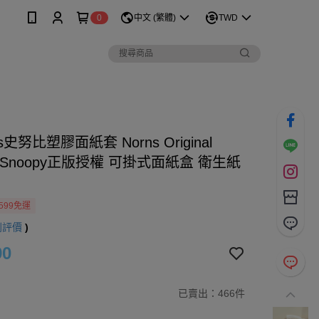
0
中文 (繁體)
TWD
ts史努比塑膠面紙套 Norns Original
gn Snoopy正版授權 可掛式面紙盒 衛生紙
599免運
則評價
)
90
已賣出：466件