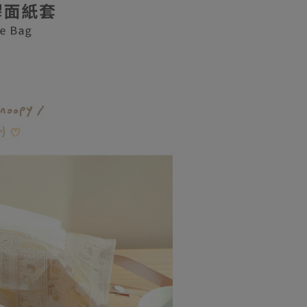
式說明】
付款
項不併入電信帳單，「大哥付你分期」於每月結算日後寄送繳費提
EE先享後付」結帳流程】
0，滿NT$599(含以上)免運費
方式選擇「AFTEE先享後付」後，將跳轉至「AFTEE先享後
訊連結打開帳單後，可選擇「超商條碼／台灣大直營門市／銀行轉
頁面，進行簡訊認證並確認金額後，即可完成結帳。
付／iPASS MONEY」等通路繳費。
取貨付款
成立數日內，您將收到繳費通知簡訊。
費通知簡訊後14天內，點擊此簡訊中的連結，可透過四大超商
0，滿NT$599(含以上)免運費
項】
網路銀行／等多元方式進行付款，方視為交易完成。
係由「台灣大哥大股份有限公司」（以下簡稱本公司）所提供，讓
：結帳手續完成當下不需立刻繳費，但若您需要取消訂單，請聯
後全家取貨
易時，得透過本服務購買商品或服務，並由商店將買賣／分期付
的店家。未經商家同意取消之訂單仍視為有效，需透過AFTEE
金債權讓與本公司後，依約使用本公司帳單繳交帳款。
繳納相關費用。
0，滿NT$599(含以上)免運費
意付款使用「大哥付你分期」之契約關係目的，商店將以您的個人
否成功請以「AFTEE先享後付 」之結帳頁面顯示為準，若有關於
含姓名、電話或地址）提供予台灣大哥大進項蒐集、處理及利
功／繳費後需取消欲退款等相關疑問，請聯繫「AFTEE先享後
家取貨
公司與您本人進行分期帳單所需資料之確認、核對及更正。
援中心」
https://netprotections.freshdesk.com/support/home
0，滿NT$599(含以上)免運費
戶服務條款，請詳閱以下連結：
https://oppay.tw/userRule
項】
請勿選擇此選項)普通付款後萊爾富取貨
恩沛科技股份有限公司提供之「AFTEE先享後付」服務完成之
依本服務之必要範圍內提供個人資料，並將交易相關給付款項請
000
讓予恩沛科技股份有限公司。
個人資料處理事宜，請瀏覽以下網址：
請勿選擇此選項)付款後萊爾富取貨
ee.tw/terms/#terms3
000
年的使用者請事先徵得法定代理人或監護人之同意方可使用
E先享後付」，若未經同意申辦者引起之損失，本公司不負相關責
付款
AFTEE先享後付」時，將依據個別帳號之用戶狀況，依本公司
0，滿NT$599(含以上)免運費
核予不同之上限額度；若仍有額度不足之情形，本公司將視審查