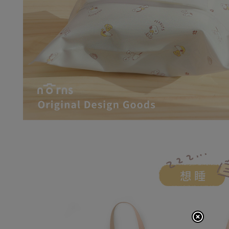
結果請求
普通7-1
５．嚴禁
每筆NT$8
形，恩沛
動。
普通付款後
每筆NT$8
付款後7-1
每筆NT$8
宅配
每筆NT$1
離島郵局
每筆NT$1