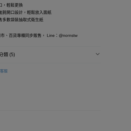
業銀行
彰化商業銀行
口，輕鬆更換
庫商業銀行
第一商業銀行
付款
業儲蓄銀行
台北富邦商業銀行
業銀行
彰化商業銀行
鬼氈開口設計，輕鬆放入面紙
華商業銀行
兆豐國際商業銀行
業儲蓄銀行
台北富邦商業銀行
售多數袋裝抽取式衛生紙
小企業銀行
台中商業銀行
華商業銀行
兆豐國際商業銀行
台灣）商業銀行
華泰商業銀行
小企業銀行
台中商業銀行
業銀行
遠東國際商業銀行
、百貨專櫃同步販售， Line：@nornstw
台灣）商業銀行
華泰商業銀行
業銀行
永豐商業銀行
業銀行
遠東國際商業銀行
業銀行
星展（台灣）商業銀行
業銀行
永豐商業銀行
y
際商業銀行
中國信託商業銀行
類 (5)
業銀行
星展（台灣）商業銀行
天信用卡公司
際商業銀行
中國信託商業銀行
收納｜置物
天信用卡公司
客服
分期
擺設｜收藏｜各式雜貨
你分期使用說明】
品《8/6❤新品上市》
享後付
由台灣大哥大提供，台灣大哥大用戶可立即使用無須另外申請。
│史努比
式選擇「大哥付你分期」，訂單成立後會自動跳轉到大哥付的交易
證手機門號後，選擇欲分期的期數、繳款截止日，確認付款後即
FTEE先享後付」】
iginal Design
史努比-生活週邊
。
先享後付是「在收到商品之後才付款」的支付方式。 讓您購物簡單
准額度、可分期數及費用金額請依後續交易確認頁面所載為準。
心！
立30分鐘內，如未前往確認交易或遇審核未通過，訂單將自動取
：不需註冊會員、不需綁卡、不需儲值。
「轉專審核」未通過狀況，表示未達大哥付你分期系統評分，恕
：只要手機號碼，簡訊認證，即可結帳。
評估內容。
：先確認商品／服務後，再付款。