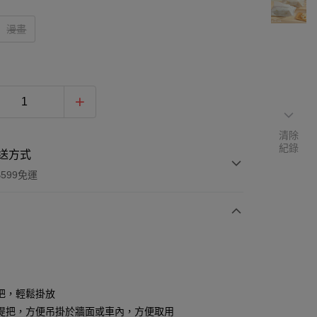
漫畫
清除
紀錄
送方式
599免運
次付款
期付款
0 利率 每期
NT$63
21家銀行
把，輕鬆掛放
0 利率 每期
NT$31
21家銀行
庫商業銀行
第一商業銀行
提把，方便吊掛於牆面或車內，方便取用