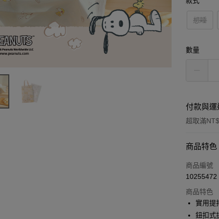
款式
想睡
數量
付款與運
超取滿NT$
付款方式
商品特色
信用卡一
商品編號
10255472
信用卡分
商品特色
3 期 
實用提
6 期 
合作金
鈕扣式