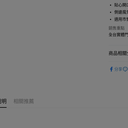
華南商
貼心開
合作金
超商取貨
上海商
華南商
側邊魔
國泰世
LINE Pay
上海商
適用市
臺灣中
國泰世
匯豐（
Apple Pay
銷售重點
臺灣中
聯邦商
全台實體門市
匯豐（
悠遊付
元大商
聯邦商
玉山商
元大商
Google Pa
台新國
商品相關分
玉山商
台灣樂
台新國
全盈+PAY
生活雜貨
台灣樂
分享
大哥付你
生活雜貨
相關說明
【大哥付
🔥本週新
AFTEE先
1.本服務
Snoopy
2.付款方
相關說明
流程，驗
【關於「A
說明
相關推薦
🌞Norns Or
ATM付款
完成交易
AFTEE
3.實際核
便利好安
4.訂單成
１．簡單
消。如遇
２．便利
運送方式
無法說明
３．安心