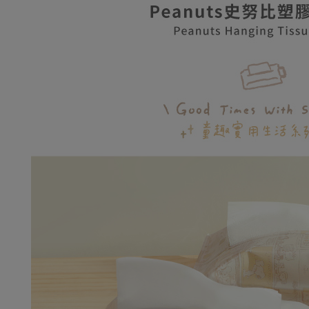
【繳款方
全家取貨
1.分期款
【「AFT
醒簡訊。
每筆NT$8
１．於結帳
2.透過簡
付」結帳
帳／街口支
普通全家
２．訂單
３．收到繳
每筆NT$8
【注意事
／ATM／
1.本服務
※ 請注意
普通付款
用戶於交
絡購買商品
款買賣價
先享後付
每筆NT$8
2.基於同
※ 交易是
資料（包
是否繳費成
付款後全
用，由本
付客戶支
每筆NT$8
3.完整用
【注意事
(未開放，
１．透過由
交易，需
每筆NT$1,
求債權轉
２．關於
(未開放，
https://aft
每筆NT$1,
３．未成
「AFTE
7-11取貨
任。
４．使用「
每筆NT$8
即時審查