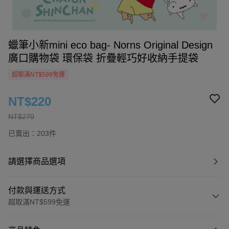
蠟筆小新mini eco bag- Norns Original Design
廣口購物袋 環保袋 折疊輕巧好收納手提袋
超取滿NT$599免運
NT$220
NT$270
已賣出：203件
請選擇商品選項
付款與運送方式
超取滿NT$599免運
付款方式