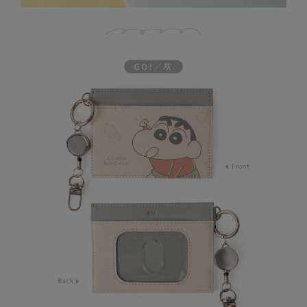
易，需依本服務之必要範圍內提供個人資料，並將交易相關給付款項請求債
權轉讓予恩沛科技股份有限公司。
(未開放，請勿選擇此選項)付款後萊爾富取貨
２．關於個人資料處理事宜，請瀏覽以下網址：
每筆NT$1,000
https://aftee.tw/terms/#terms3
３．未成年的使用者請事先徵得法定代理人或監護人之同意方可使用
7-11取貨付款
「AFTEE先享後付」，若未經同意申辦者引起之損失，本公司不負相關責
任。
每筆NT$80，滿NT$599(含以上)免運費
４．使用「AFTEE先享後付」時，將依據個別帳號之用戶狀況，依本公司即
時審查核予不同之上限額度；若仍有額度不足之情形，本公司將視審查結果
普通7-11取貨付款
請求用戶進行身份認證。
每筆NT$80，滿NT$599(含以上)免運費
５．嚴禁一人註冊多個帳號或使用他人資訊註冊。若發現惡意使用之情形，
恩沛科技股份有限公司將有權停止該用戶之使用額度並採取法律行動。
普通付款後7-11取貨
每筆NT$80，滿NT$599(含以上)免運費
付款後7-11取貨
每筆NT$80，滿NT$599(含以上)免運費
宅配
每筆NT$100，滿NT$999(含以上)免運費
離島郵局
每筆NT$100，滿NT$999(含以上)免運費