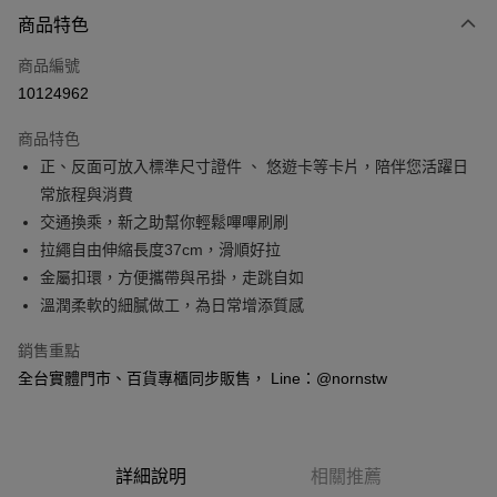
付款方式
商品特色
信用卡一次付款
商品編號
信用卡分期付款
10124962
3 期 0 利率 每期
NT$130
21家銀行
商品特色
6 期 0 利率 每期
NT$65
21家銀行
合作金庫商業銀行
第一商業銀行
正、反面可放入標準尺寸證件 、 悠遊卡等卡片，陪伴您活躍日
華南商業銀行
彰化商業銀行
合作金庫商業銀行
第一商業銀行
超商取貨付款
常旅程與消費
上海商業儲蓄銀行
台北富邦商業銀行
華南商業銀行
彰化商業銀行
國泰世華商業銀行
兆豐國際商業銀行
交通換乘，新之助幫你輕鬆嗶嗶刷刷
LINE Pay
上海商業儲蓄銀行
台北富邦商業銀行
臺灣中小企業銀行
台中商業銀行
拉繩自由伸縮長度37cm，滑順好拉
國泰世華商業銀行
兆豐國際商業銀行
匯豐（台灣）商業銀行
華泰商業銀行
Apple Pay
臺灣中小企業銀行
台中商業銀行
金屬扣環，方便攜帶與吊掛，走跳自如
聯邦商業銀行
遠東國際商業銀行
匯豐（台灣）商業銀行
華泰商業銀行
溫潤柔軟的細膩做工，為日常增添質感
悠遊付
元大商業銀行
永豐商業銀行
聯邦商業銀行
遠東國際商業銀行
玉山商業銀行
星展（台灣）商業銀行
元大商業銀行
永豐商業銀行
銷售重點
Google Pay
台新國際商業銀行
中國信託商業銀行
玉山商業銀行
星展（台灣）商業銀行
全台實體門市、百貨專櫃同步販售， Line：@nornstw
台灣樂天信用卡公司
台新國際商業銀行
中國信託商業銀行
全盈+PAY
台灣樂天信用卡公司
大哥付你分期
相關說明
詳細說明
相關推薦
【大哥付你分期使用說明】