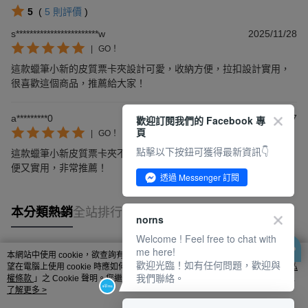
5
(
5
則評價
)
s************************w
2025/11/28
|
GO！
這款蠟筆小新的皮質票卡夾設計可愛，收納方便，拉扣設計實用，
很喜歡這個商品，推薦給大家！
a*********0
2025/10/07
歡迎訂閱我們的 Facebook 專
頁
|
GO！
點擊以下按鈕可獲得最新資訊👇
這款蠟筆小新皮質票卡夾不僅設計可愛，質感也很好，使用起來方
便又實用，非常推薦！
透過 Messenger 訂閱
本分類熱銷
全站排行
norns
Welcome ! Feel free to chat with
me here!
本網站中使用 cookie，欲查詢有關本網站使用 cookie 方式之詳情，及若您不希
歡迎光臨！如有任何問題，歡迎與
熱門標籤
望在電腦上使用 cookie 時應如何變更電腦的 cookie 設定，請參閱本網站「
隱私
我們聯絡。
權條款
」之 Cookie 聲明。您繼續使用本網站即表示您同意本公司得按本網站使
用條款之 Cookie 聲明使用 cookie。
了解更多 >