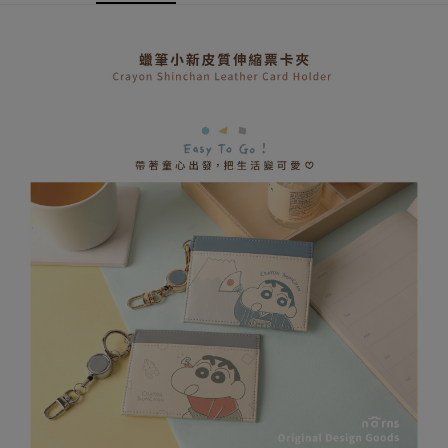
AFTEE先享後付
1.本服務由台灣大哥大提供，台灣大哥大用戶可立即使用無須另外申請。
2.付款方式選擇「大哥付你分期」，訂單成立後會自動跳轉到大哥付的交易
相關說明
流程，驗證手機門號後，選擇欲分期的期數、繳款截止日，確認付款後即完
【關於「AFTEE先享後付」】
成交易。
ATM付款
AFTEE先享後付是「在收到商品之後才付款」的支付方式。 讓您購物簡單
3.實際核准額度、可分期數及費用金額請依後續交易確認頁面所載為準。
便利好安心！
4.訂單成立30分鐘內，如未前往確認交易或遇審核未通過，訂單將自動取
１．簡單：不需註冊會員、不需綁卡、不需儲值。
運送方式
消。如遇「轉專審核」未通過狀況，表示未達大哥付你分期系統評分，恕無
２．便利：只要手機號碼，簡訊認證，即可結帳。
法說明評估內容。
３．安心：先確認商品／服務後，再付款。
全家取貨付款
【繳款方式說明】
1.分期款項不併入電信帳單，「大哥付你分期」於每月結算日後寄送繳費提
每筆NT$80，滿NT$599(含以上)免運費
【「AFTEE先享後付」結帳流程】
醒簡訊。
１．於結帳方式選擇「AFTEE先享後付」後，將跳轉至「AFTEE先享後付」
2.透過簡訊連結打開帳單後，可選擇「超商條碼／台灣大直營門市／銀行轉
普通全家取貨付款
結帳頁面，進行簡訊認證並確認金額後，即可完成結帳。
帳／街口支付／iPASS MONEY」等通路繳費。
２．訂單成立數日內，您將收到繳費通知簡訊。
每筆NT$80，滿NT$599(含以上)免運費
３．收到繳費通知簡訊後14天內，點擊此簡訊中的連結，可透過四大超商／
【注意事項】
ATM／網路銀行／等多元方式進行付款，方視為交易完成。
普通付款後全家取貨
1.本服務係由「台灣大哥大股份有限公司」（以下簡稱本公司）所提供，讓
※ 請注意：結帳手續完成當下不需立刻繳費，但若您需要取消訂單，請聯絡
用戶於交易時，得透過本服務購買商品或服務，並由商店將買賣／分期付款
每筆NT$80，滿NT$599(含以上)免運費
購買商品的店家。未經商家同意取消之訂單仍視為有效，需透過AFTEE先享
買賣價金債權讓與本公司後，依約使用本公司帳單繳交帳款。
後付繳納相關費用。
2.基於同意付款使用「大哥付你分期」之契約關係目的，商店將以您的個人
付款後全家取貨
※ 交易是否成功請以「AFTEE先享後付 」之結帳頁面顯示為準，若有關於
資料（包含姓名、電話或地址）提供予台灣大哥大進項蒐集、處理及利用，
是否繳費成功／繳費後需取消欲退款等相關疑問，請聯繫「AFTEE先享後付
每筆NT$80，滿NT$599(含以上)免運費
由本公司與您本人進行分期帳單所需資料之確認、核對及更正。
客戶支援中心」
https://netprotections.freshdesk.com/support/home
3.完整用戶服務條款，請詳閱以下連結：
https://oppay.tw/userRule
(未開放，請勿選擇此選項)普通付款後萊爾富取貨
【注意事項】
１．透過由恩沛科技股份有限公司提供之「AFTEE先享後付」服務完成之交
每筆NT$1,000