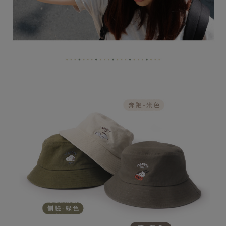
易，需依本服務之必要範圍內提供個人資料，並將交易相關給付款項請求債
權轉讓予恩沛科技股份有限公司。
(未開放，請勿選擇此選項)付款後萊爾富取貨
２．關於個人資料處理事宜，請瀏覽以下網址：
每筆NT$1,000
https://aftee.tw/terms/#terms3
３．未成年的使用者請事先徵得法定代理人或監護人之同意方可使用
7-11取貨付款
「AFTEE先享後付」，若未經同意申辦者引起之損失，本公司不負相關責
任。
每筆NT$80，滿NT$599(含以上)免運費
４．使用「AFTEE先享後付」時，將依據個別帳號之用戶狀況，依本公司即
時審查核予不同之上限額度；若仍有額度不足之情形，本公司將視審查結果
普通7-11取貨付款
請求用戶進行身份認證。
每筆NT$80，滿NT$599(含以上)免運費
５．嚴禁一人註冊多個帳號或使用他人資訊註冊。若發現惡意使用之情形，
恩沛科技股份有限公司將有權停止該用戶之使用額度並採取法律行動。
普通付款後7-11取貨
每筆NT$80，滿NT$599(含以上)免運費
付款後7-11取貨
每筆NT$80，滿NT$599(含以上)免運費
宅配
每筆NT$100，滿NT$999(含以上)免運費
離島郵局
每筆NT$100，滿NT$999(含以上)免運費