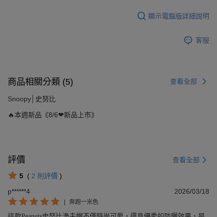
顯示電腦版詳細說明
客服
商品相關分類 (5)
查看全部
Snoopy│史努比
🔥本週新品《8/6❤新品上市》
評價
查看全部
5
(
2
則評價
)
p******4
2026/03/18
|
奔跑一米色
這款Peanuts史努比漁夫帽不僅時尚可愛，還具優秀的防曬效果，是