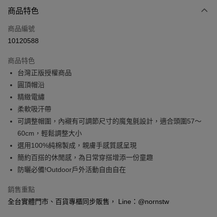
付款方式
商品特色
信用卡一次付款
商品編號
信用卡分期付款
10120588
3 期 0 利率 每期
NT$196
21家銀行
商品特色
6 期 0 利率 每期
NT$98
21家銀行
合作金庫商業銀行
第一商業銀行
台灣正版授權商品
華南商業銀行
彰化商業銀行
合作金庫商業銀行
第一商業銀行
超商取貨付款
圓頂帽沿
上海商業儲蓄銀行
台北富邦商業銀行
華南商業銀行
彰化商業銀行
國泰世華商業銀行
兆豐國際商業銀行
精緻電繡
LINE Pay
上海商業儲蓄銀行
台北富邦商業銀行
臺灣中小企業銀行
台中商業銀行
柔軟吸汗帶
國泰世華商業銀行
兆豐國際商業銀行
匯豐（台灣）商業銀行
華泰商業銀行
Apple Pay
臺灣中小企業銀行
台中商業銀行
可調整帽圍，內襯有可調節尺寸的魔鬼氈設計，適合頭圍57～
聯邦商業銀行
遠東國際商業銀行
匯豐（台灣）商業銀行
華泰商業銀行
60cm，輕鬆調整大小
悠遊付
元大商業銀行
永豐商業銀行
聯邦商業銀行
遠東國際商業銀行
選用100%純棉製成，親膚手感質感呈現
玉山商業銀行
星展（台灣）商業銀行
元大商業銀行
永豐商業銀行
Google Pay
簡約百搭的休閒感，為日常穿搭增添一份童趣
台新國際商業銀行
中國信託商業銀行
玉山商業銀行
星展（台灣）商業銀行
台灣樂天信用卡公司
防曬必備!Outdoor戶外活動自由自在
台新國際商業銀行
中國信託商業銀行
全盈+PAY
台灣樂天信用卡公司
銷售重點
大哥付你分期
全台實體門市、百貨專櫃同步販售， Line：@nornstw
相關說明
【大哥付你分期使用說明】