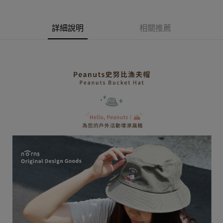
AFTEE先享後付
1.本服務由台灣大哥大提供，台灣大哥大用戶可立即使用無須另外申請。
2.付款方式選擇「大哥付你分期」，訂單成立後會自動跳轉到大哥付的交易
相關說明
流程，驗證手機門號後，選擇欲分期的期數、繳款截止日，確認付款後即完
【關於「AFTEE先享後付」】
詳細說明
相關推薦
成交易。
ATM付款
AFTEE先享後付是「在收到商品之後才付款」的支付方式。 讓您購物簡單
3.實際核准額度、可分期數及費用金額請依後續交易確認頁面所載為準。
便利好安心！
4.訂單成立30分鐘內，如未前往確認交易或遇審核未通過，訂單將自動取
１．簡單：不需註冊會員、不需綁卡、不需儲值。
運送方式
消。如遇「轉專審核」未通過狀況，表示未達大哥付你分期系統評分，恕無
２．便利：只要手機號碼，簡訊認證，即可結帳。
法說明評估內容。
３．安心：先確認商品／服務後，再付款。
全家取貨付款
【繳款方式說明】
1.分期款項不併入電信帳單，「大哥付你分期」於每月結算日後寄送繳費提
每筆NT$80，滿NT$599(含以上)免運費
【「AFTEE先享後付」結帳流程】
醒簡訊。
１．於結帳方式選擇「AFTEE先享後付」後，將跳轉至「AFTEE先享後付」
2.透過簡訊連結打開帳單後，可選擇「超商條碼／台灣大直營門市／銀行轉
普通全家取貨付款
結帳頁面，進行簡訊認證並確認金額後，即可完成結帳。
帳／街口支付／iPASS MONEY」等通路繳費。
２．訂單成立數日內，您將收到繳費通知簡訊。
每筆NT$80，滿NT$599(含以上)免運費
３．收到繳費通知簡訊後14天內，點擊此簡訊中的連結，可透過四大超商／
【注意事項】
ATM／網路銀行／等多元方式進行付款，方視為交易完成。
普通付款後全家取貨
1.本服務係由「台灣大哥大股份有限公司」（以下簡稱本公司）所提供，讓
※ 請注意：結帳手續完成當下不需立刻繳費，但若您需要取消訂單，請聯絡
用戶於交易時，得透過本服務購買商品或服務，並由商店將買賣／分期付款
每筆NT$80，滿NT$599(含以上)免運費
購買商品的店家。未經商家同意取消之訂單仍視為有效，需透過AFTEE先享
買賣價金債權讓與本公司後，依約使用本公司帳單繳交帳款。
後付繳納相關費用。
2.基於同意付款使用「大哥付你分期」之契約關係目的，商店將以您的個人
付款後全家取貨
※ 交易是否成功請以「AFTEE先享後付 」之結帳頁面顯示為準，若有關於
資料（包含姓名、電話或地址）提供予台灣大哥大進項蒐集、處理及利用，
是否繳費成功／繳費後需取消欲退款等相關疑問，請聯繫「AFTEE先享後付
每筆NT$80，滿NT$599(含以上)免運費
由本公司與您本人進行分期帳單所需資料之確認、核對及更正。
客戶支援中心」
https://netprotections.freshdesk.com/support/home
3.完整用戶服務條款，請詳閱以下連結：
https://oppay.tw/userRule
(未開放，請勿選擇此選項)普通付款後萊爾富取貨
【注意事項】
１．透過由恩沛科技股份有限公司提供之「AFTEE先享後付」服務完成之交
每筆NT$1,000