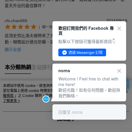
夏天外出的最佳夥伴！
chi.chan666
2024/09/19
歡迎訂閱我們的 Facebook 專
|
碗一灰色
頁
這頂史努比漁夫帽帶來了大量仿紗線，造型大方，適合夏日戶外活
點擊以下按鈕可獲得最新資訊👇
動，帽檐設計適合防曬，讓我在炎炎夏日中也能保持涼爽與美好心
情。選擇原創設計，讓我更有自信。
顯示全部
透過 Messenger 訂閱
本分類熱銷
全站排行
norns
Welcome ! Feel free to chat with
me here!
本網站中使用 cookie，欲查詢有關本網站使用 cookie 方式之詳情，及若您不希
歡迎光臨！如有任何問題，歡迎與
熱門標籤
望在電腦上使用 cookie 時應如何變更電腦的 cookie 設定，請參閱本網站「
隱私
我們聯絡。
權條款
」之 Cookie 聲明。您繼續使用本網站即表示您同意本公司得按本網站使
用條款之 Cookie 聲明使用 cookie。
了解更多 >
回覆至 norns
我知道了