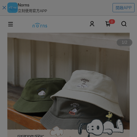
Norns
開啟APP
立刻使用官方APP
0
1
/
2